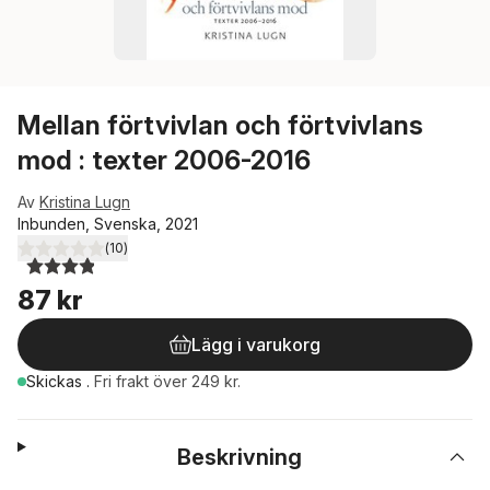
Mellan förtvivlan och förtvivlans
mod : texter 2006-2016
Av
Kristina Lugn
Inbunden, Svenska, 2021
(
10
)
3,9
utav 5 stjärnor. Totalt antal röster:
87 kr
Lägg i varukorg
Skickas
.
Fri frakt över 249 kr.
Beskrivning