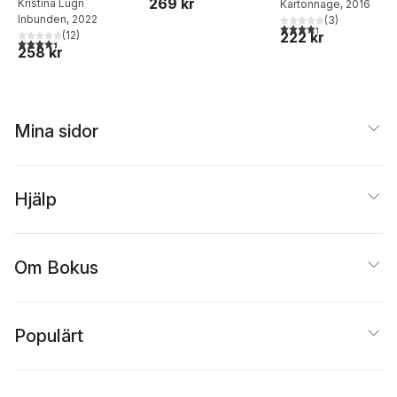
269 kr
Kristina Lugn
Kartonnage
, 2016
Inbunden
, 2022
(
3
)
4,3
utav 5 stjärnor. Tota
222 kr
(
12
)
4,4
utav 5 stjärnor. Totalt antal röster:
258 kr
Mina sidor
Hjälp
Om Bokus
Populärt