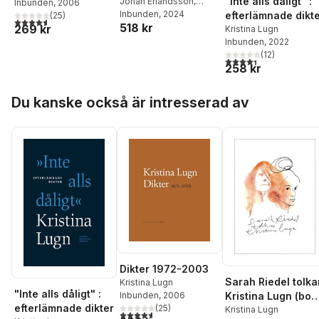
"Inte alls dåligt" :
2024 (+3CD)
Johan Erlandsson
,
Inbunden
, 2006
Göran Greider
Inbunden
, 2024
,
Kristina
efterlämnade dikt
(
25
)
4,6
utav 5 stjärnor. Totalt antal röster:
518 kr
Lugn
,
Björn Ståbi
,
Allan
269 kr
Kristina Lugn
Edwall
Inbunden
, 2022
(
12
)
4,4
utav 5 stjärnor. Tota
258 kr
Hoppa över listan
Du kanske också är intresserad av
Dikter 1972-2003
Sarah Riedel tolka
Kristina Lugn
"Inte alls dåligt" :
Kristina Lugn (bok
Inbunden
, 2006
efterlämnade dikter
(
25
)
+ CD)
Kristina Lugn
4,6
utav 5 stjärnor. Totalt antal röster: