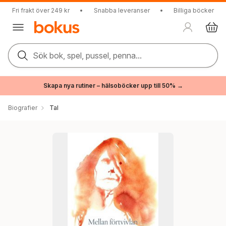
Fri frakt över 249 kr
•
Snabba leveranser
•
Billiga böcker
Sök bok, spel, pussel, penna...
Skapa nya rutiner – hälsoböcker upp till 50% →
Biografier
Tal