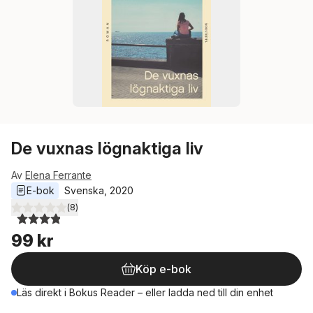
De vuxnas lögnaktiga liv
Av
Elena Ferrante
E-bok
Svenska
, 
2020
(
8
)
3,9
utav 5 stjärnor. Totalt antal röster:
99 kr
Köp e-bok
Läs direkt i Bokus Reader – eller ladda ned till din enhet