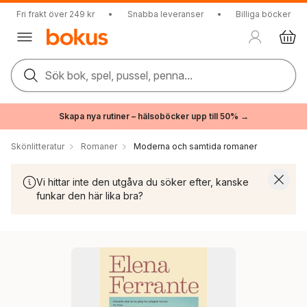
Fri frakt över 249 kr
•
Snabba leveranser
•
Billiga böcker
Sök bok, spel, pussel, penna...
Skapa nya rutiner – hälsoböcker upp till 50% →
Skönlitteratur
Romaner
Moderna och samtida romaner
Vi hittar inte den utgåva du söker efter, kanske
funkar den här lika bra?