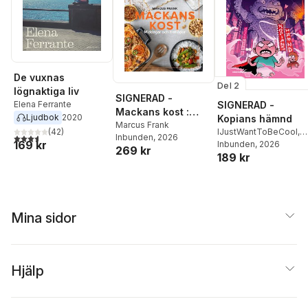
De vuxnas
Del 2
lögnaktiga liv
SIGNERAD -
SIGNERAD -
Elena Ferrante
Mackans kost :
Ljudbok
2020
Kopians hämnd
Middagar och
Marcus Frank
IJustWantToBeCool
,
(
42
)
3,6
utav 5 stjärnor. Totalt antal röster:
Inbunden
, 2026
matlådor
169 kr
Joel Adolphson
Inbunden
, 2026
,
Emil
269 kr
189 kr
Ejdemo Beer
,
Victor
Beer
Mina sidor
Hjälp