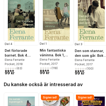
Del 1
Del 4
Del 3
Min fantastiska
Det förlorade
Den som stannar,
väninna. Bok 1,
barnet. Bok 4
den som går. Bok 3
Barndom och tonår
Elena Ferrante
Medelålder och
Elena Ferrante
Åren mitt i livet
Elena Ferrante
Pocket
, 2017
Pocket
, 2018
Pocket
, 2017
åldrande
(
118
)
(
63
)
(
100
)
4,0
utav 5 stjärnor. Totalt antal röster:
4,0
utav 5 stjärnor. Totalt antal röster:
4,2
utav 5 stjärnor. Tota
99 kr
99 kr
99 kr
Hoppa över listan
Du kanske också är intresserad av
Signerad!
Signerad!