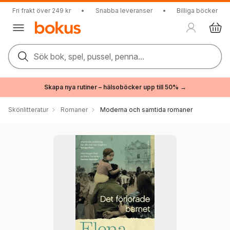
Fri frakt över 249 kr
•
Snabba leveranser
•
Billiga böcker
Sök bok, spel, pussel, penna...
Skapa nya rutiner – hälsoböcker upp till 50% →
Skönlitteratur
Romaner
Moderna och samtida romaner