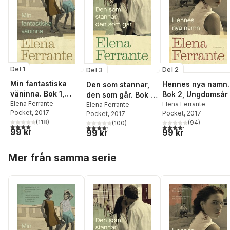
Del 1
Del 2
Del 3
Min fantastiska
Hennes nya namn.
Den som stannar,
väninna. Bok 1,
Bok 2, Ungdomsår
den som går. Bok 3,
Barndom och tonår
Elena Ferrante
Elena Ferrante
Åren mitt i livet
Elena Ferrante
Pocket
, 2017
Pocket
, 2017
Pocket
, 2017
(
118
)
(
94
)
(
100
)
4,0
utav 5 stjärnor. Totalt antal röster:
4,3
utav 5 stjärnor. Tota
4,2
utav 5 stjärnor. Totalt antal röster:
99 kr
99 kr
99 kr
Hoppa över listan
Mer från samma serie