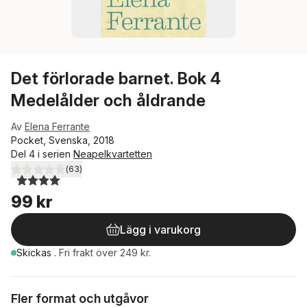
Det förlorade barnet. Bok 4
Medelålder och åldrande
Av
Elena Ferrante
Pocket, Svenska, 2018
Del 4 i serien
Neapelkvartetten
(
63
)
4,0
utav 5 stjärnor. Totalt antal röster:
99 kr
Lägg i varukorg
Skickas
.
Fri frakt över 249 kr.
Fler format och utgåvor