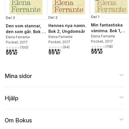
Del 1
Del 2
Del 3
Min fantastiska
Hennes nya namn.
Den som stannar,
väninna. Bok 1,
Bok 2, Ungdomsår
den som går. Bok 3,
Barndom och tonå
Elena Ferrante
Elena Ferrante
Åren mitt i livet
Elena Ferrante
Pocket
, 2017
Pocket
, 2017
Pocket
, 2017
(
118
)
(
94
)
(
100
)
4,0
utav 5 stjärnor. Tota
4,3
utav 5 stjärnor. Totalt antal röster:
4,2
utav 5 stjärnor. Totalt antal röster:
99 kr
99 kr
99 kr
Mina sidor
Hjälp
Om Bokus