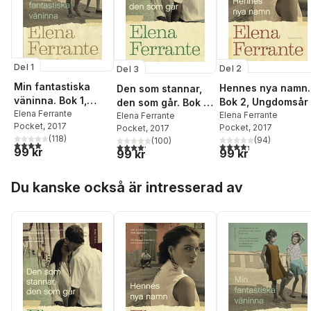
Del 1
Del 2
Del 3
Min fantastiska
Hennes nya namn.
Den som stannar,
väninna. Bok 1,
Bok 2, Ungdomsår
den som går. Bok 3,
Barndom och tonår
Elena Ferrante
Elena Ferrante
Åren mitt i livet
Elena Ferrante
Pocket
, 2017
Pocket
, 2017
Pocket
, 2017
(
118
)
(
94
)
(
100
)
4,0
utav 5 stjärnor. Totalt antal röster:
4,3
utav 5 stjärnor. Tota
4,2
utav 5 stjärnor. Totalt antal röster:
99 kr
99 kr
99 kr
Hoppa över listan
Du kanske också är intresserad av