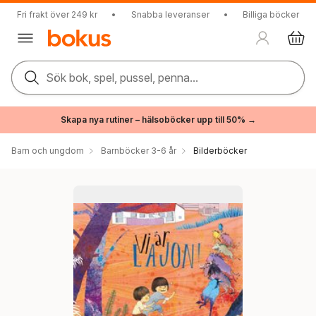
Fri frakt över 249 kr
•
Snabba leveranser
•
Billiga böcker
Sök bok, spel, pussel, penna...
Skapa nya rutiner – hälsoböcker upp till 50% →
Barn och ungdom
Barnböcker 3-6 år
Bilderböcker