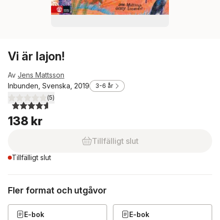
Vi är lajon!
Av
Jens Mattsson
Inbunden, Svenska, 2019
3-6 år
(
5
)
4,6
utav 5 stjärnor. Totalt antal röster:
138 kr
Tillfälligt slut
Tillfälligt slut
Fler format och utgåvor
E-bok
E-bok