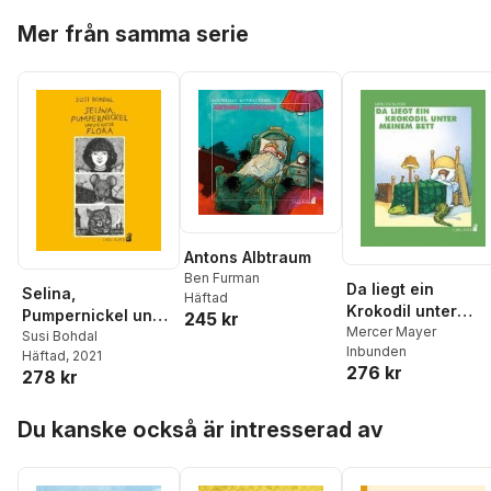
Hoppa över listan
Mer från samma serie
Antons Albtraum
Ben Furman
Da liegt ein
Selina,
Häftad
Krokodil unter
Pumpernickel und
245 kr
meinem Bett
Mercer Mayer
die Katze Flora
Susi Bohdal
Inbunden
Häftad
, 2021
276 kr
278 kr
Hoppa över listan
Du kanske också är intresserad av