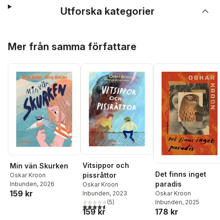
Utforska kategorier
Hoppa över listan
Mer från samma författare
Vitsippor och
Min vän Skurken
Det finns inget
pissråttor
Oskar Kroon
paradis
Inbunden
, 2026
Oskar Kroon
159 kr
Oskar Kroon
Inbunden
, 2023
Inbunden
, 2025
(
5
)
4,6
utav 5 stjärnor. Totalt antal röster:
178 kr
159 kr