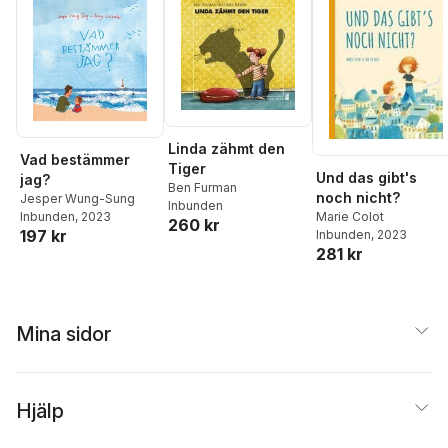
Linda zähmt den
Vad bestämmer
Tiger
Und das gibt's
jag?
Ben Furman
noch nicht?
Jesper Wung-Sung
Inbunden
Marie Colot
Inbunden
, 2023
260 kr
197 kr
Inbunden
, 2023
281 kr
Mina sidor
Hjälp