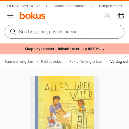
Fri frakt över 249 kr
•
Snabba leveranser
•
Billiga böcker
Sök bok, spel, pussel, penna...
Skapa nya rutiner – hälsoböcker upp till 50% →
Barn och ungdom
Faktaböcker
Fakta för yngre barn
Vardag och