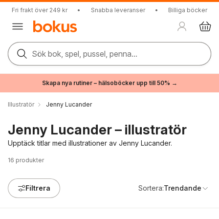
Fri frakt över 249 kr
•
Snabba leveranser
•
Billiga böcker
Sök bok, spel, pussel, penna...
Skapa nya rutiner – hälsoböcker upp till 50% →
Illustratör
Jenny Lucander
Jenny Lucander – illustratör
Upptäck titlar med illustrationer av Jenny Lucander.
16
produkter
Filtrera
Sortera:
Trendande