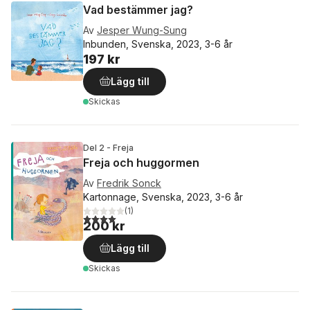
Vad bestämmer jag?
Av
Jesper Wung-Sung
Inbunden, Svenska, 2023, 3-6 år
197 kr
Lägg till
Skickas
Del 2 - Freja
Freja och huggormen
Av
Fredrik Sonck
Kartonnage, Svenska, 2023, 3-6 år
(
1
)
4,0
utav 5 stjärnor. Totalt antal röster:
200 kr
Lägg till
Skickas