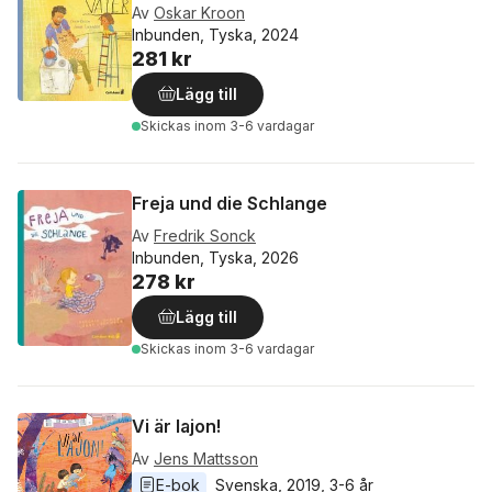
Av
Oskar Kroon
Inbunden, Tyska, 2024
281 kr
Lägg till
Skickas
inom 3-6 vardagar
Freja und die Schlange
Av
Fredrik Sonck
Inbunden, Tyska, 2026
278 kr
Lägg till
Skickas
inom 3-6 vardagar
Vi är lajon!
Av
Jens Mattsson
E-bok
Svenska
, 
2019
, 
3-6 år