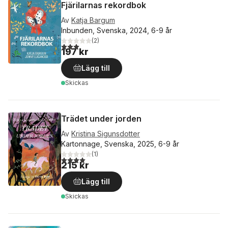
Fjärilarnas rekordbok
Av
Katja Bargum
Inbunden, Svenska, 2024, 6-9 år
(
2
)
3,0
utav 5 stjärnor. Totalt antal röster:
197 kr
Lägg till
Skickas
Trädet under jorden
Av
Kristina Sigunsdotter
Kartonnage, Svenska, 2025, 6-9 år
(
1
)
4,0
utav 5 stjärnor. Totalt antal röster:
215 kr
Lägg till
Skickas