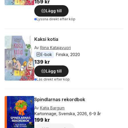
159 kr
Lägg till
Lyssna direkt efter köp
Kaksi kotia
Av
Riina Katajavuori
E-bok
Finska
, 
2020
139 kr
Lägg till
Läs direkt efter köp
Spindlarnas rekordbok
Av
Katja Bargum
Kartonnage, Svenska, 2026, 6-9 år
199 kr