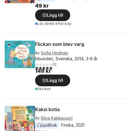
49 kr
Lägg till
Läs direkt efter köp
Flickan som blev varg
Av
Sofia Hedman
Inbunden, Svenska, 2014, 3-6 år
(
1
)
5,0
utav 5 stjärnor. Totalt antal röster:
149 kr
Lägg till
Skickas
Kaksi kotia
Av
Riina Katajavuori
Ljudbok
Finska
, 
2021