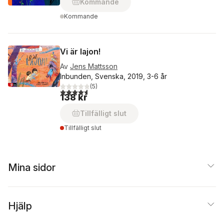
Kommande
Kommande
Vi är lajon!
Av
Jens Mattsson
Inbunden, Svenska, 2019, 3-6 år
(
5
)
4,6
utav 5 stjärnor. Totalt antal röster:
138 kr
Tillfälligt slut
Tillfälligt slut
Mina sidor
Hjälp