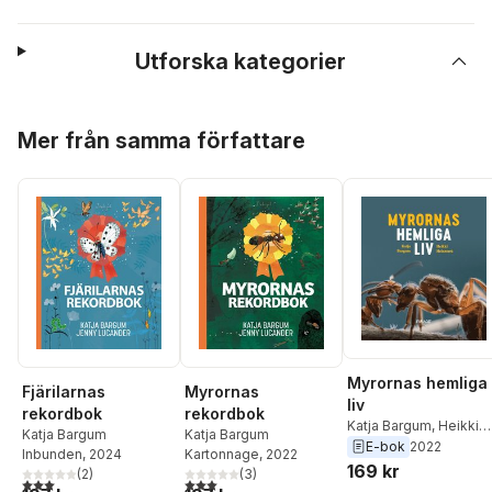
Utforska kategorier
Hoppa över listan
Mer från samma författare
Myrornas hemliga
Fjärilarnas
Myrornas
liv
rekordbok
rekordbok
Katja Bargum
,
Heikki
Katja Bargum
Katja Bargum
Helanterä
E-bok
2022
Inbunden
, 2024
Kartonnage
, 2022
169 kr
(
2
)
(
3
)
3,0
utav 5 stjärnor. Totalt antal röster:
3,0
utav 5 stjärnor. Totalt antal röster: