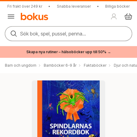
Fri frakt över 249 kr
•
Snabba leveranser
•
Billiga böcker
Sök bok, spel, pussel, penna...
Skapa nya rutiner – hälsoböcker upp till 50% →
Barn och ungdom
Barnböcker 6-9 år
Faktaböcker
Djur och natu