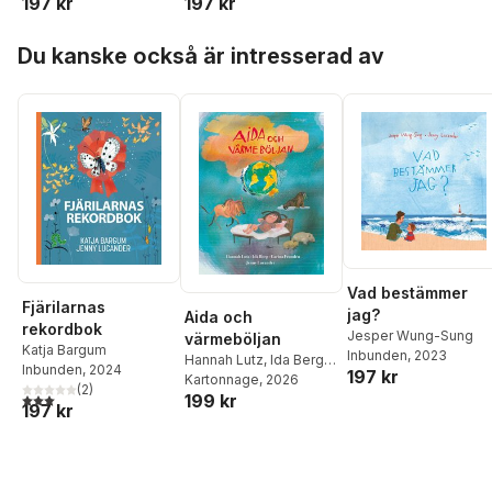
197 kr
197 kr
Hoppa över listan
Du kanske också är intresserad av
Vad bestämmer
Fjärilarnas
jag?
Aida och
rekordbok
Jesper Wung-Sung
värmeböljan
Katja Bargum
Inbunden
, 2023
Hannah Lutz
,
Ida Berg
,
Inbunden
, 2024
197 kr
Carin Frondén
Kartonnage
, 2026
(
2
)
3,0
utav 5 stjärnor. Totalt antal röster:
199 kr
197 kr