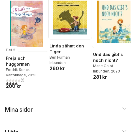
Linda zähmt den
Del 2
Tiger
Und das gibt's
Ben Furman
Freja och
noch nicht?
Inbunden
huggormen
Marie Colot
260 kr
Fredrik Sonck
Inbunden
, 2023
Kartonnage
, 2023
281 kr
(
1
)
4,0
utav 5 stjärnor. Totalt antal röster:
200 kr
Mina sidor