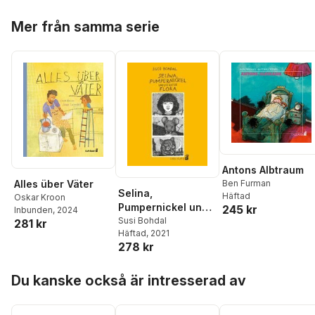
Hoppa över listan
Mer från samma serie
Antons Albtraum
Ben Furman
Alles über Väter
Selina,
Häftad
Oskar Kroon
Pumpernickel und
245 kr
Inbunden
, 2024
die Katze Flora
Susi Bohdal
281 kr
Häftad
, 2021
278 kr
Hoppa över listan
Du kanske också är intresserad av