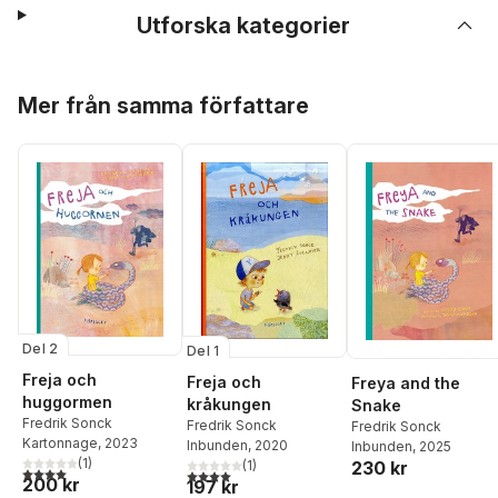
Utforska kategorier
Hoppa över listan
Mer från samma författare
Del 2
Del 1
Freja och
Freja och
Freya and the
huggormen
kråkungen
Snake
Fredrik Sonck
Fredrik Sonck
Fredrik Sonck
Kartonnage
, 2023
Inbunden
, 2020
Inbunden
, 2025
(
1
)
230 kr
(
1
)
4,0
utav 5 stjärnor. Totalt antal röster:
4,0
utav 5 stjärnor. Totalt antal röster:
200 kr
197 kr