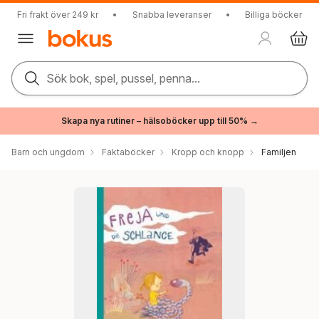
Fri frakt över 249 kr
•
Snabba leveranser
•
Billiga böcker
Sök bok, spel, pussel, penna...
Skapa nya rutiner – hälsoböcker upp till 50% →
Barn och ungdom
Faktaböcker
Kropp och knopp
Familjen