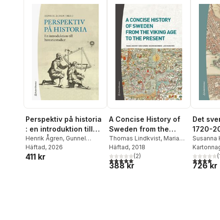
Perspektiv på historia
A Concise History of
Det sve
: en introduktion till
Sweden from the
1720-2
historiestudier
Henrik Ågren
,
Gunnel
Viking Age to the
Thomas Lindkvist
,
Maria
Bönder
Susanna
Cederlöf
Häftad
, 2026
,
Charlotta Forss
,
Sjöberg
Häftad
, 2018
,
Susanna
Kvarnstr
Kartonna
Present
arbetar
411 kr
David Gaunt
,
Karin Hassan
Hedenborg
(
2
)
,
Lars
(
5,0
utav 5 stjärnor. Totalt antal röster:
4,0
utav 5 
388 kr
726 kr
Jansson
,
Hans Hägerdal
,
Kvarnström
Arne Kaijser
,
Lars
Kvarnström
,
Thomas
Lindkvist
,
Christopher Pihl
,
Yvonne Maria Werner