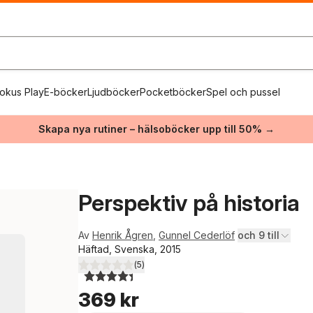
okus Play
E-böcker
Ljudböcker
Pocketböcker
Spel och pussel
Skapa nya rutiner – hälsoböcker upp till 50% →
Perspektiv på historia
Av
Henrik Ågren
,
Gunnel Cederlöf
och 9 till
Häftad, Svenska, 2015
(
5
)
4,4
utav 5 stjärnor. Totalt antal röster:
369 kr