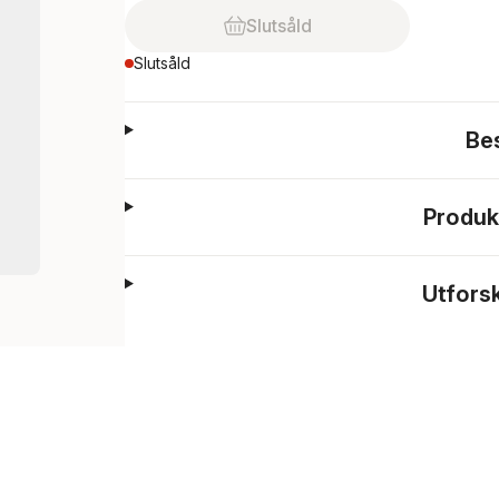
Slutsåld
Slutsåld
Be
Produk
Utfors