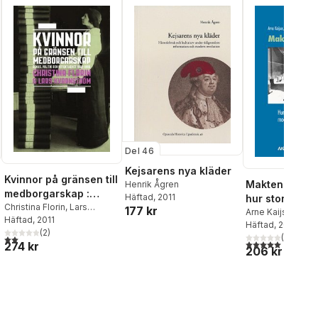
Del 46
Kejsarens nya kläder
Kvinnor på gränsen till
Maktens maski
Henrik Ågren
medborgarskap :
Häftad
, 2011
hur stora dato
genus, politik och
Christina Florin
,
Lars
177 kr
moderniserad
Arne Kaijser
,
Gus
Kvarnström
Häftad
, 2011
offentlighet 1800-
Sjöblom
Häftad
, 2024
,
Johan G
folkhemmet
(
2
)
1950
Lundin
(
1
)
2,0
utav 5 stjärnor. Totalt antal röster:
5,0
utav 5 stjärnor.
274 kr
206 kr