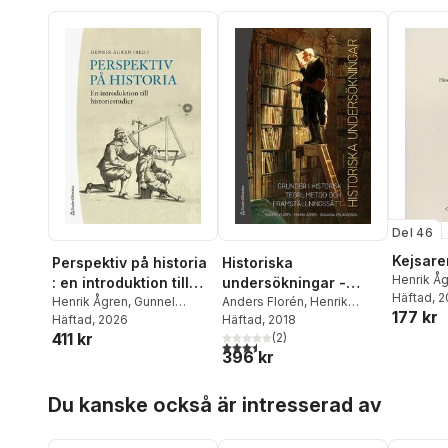
Del 46
Kejsare
Perspektiv på historia
Historiska
Henrik Å
: en introduktion till
undersökningar -
Häftad
, 2
historiestudier
Henrik Ågren
,
Gunnel
Grunder i historisk
Anders Florén
,
Henrik
177 kr
Cederlöf
Häftad
, 2026
,
Charlotta Forss
,
Ågren
Häftad
,
, 2018
Susanna Erlandsson
teori, metod och
411 kr
David Gaunt
,
Karin Hassan
(
2
)
framställningssätt
3,5
utav 5 stjärnor. Totalt antal röster:
396 kr
Jansson
,
Hans Hägerdal
,
Arne Kaijser
,
Lars
Hoppa över listan
Kvarnström
,
Thomas
Du kanske också är intresserad av
Lindkvist
,
Christopher Pihl
,
Yvonne Maria Werner