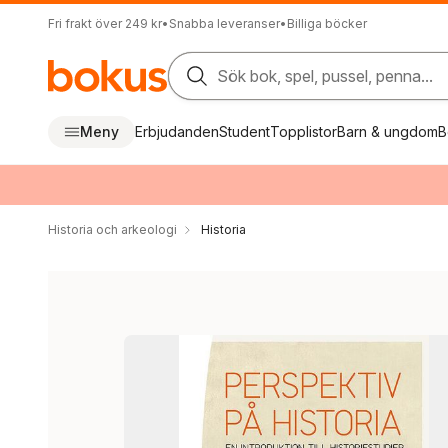
Fri frakt över 249 kr
•
Snabba leveranser
•
Billiga böcker
Sök bok, spel, pussel, penna...
Meny
Erbjudanden
Student
Topplistor
Barn & ungdom
B
Historia och arkeologi
Historia