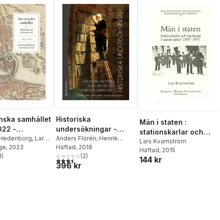
nska samhället
Historiska
Män i staten :
022 -
undersökningar -
stationskarlar och
nas och
 Hedenborg
,
Lars
Grunder i historisk
Anders Florén
,
Henrik
brevbärare i statens
Lars Kvarnström
öm
ge
, 2023
Ågren
Häftad
,
, 2018
Susanna Erlandsson
nas tid
teori, metod och
Häftad
, 2015
tjänst, 1897-1937
1
)
(
2
)
framställningssätt
144 kr
stjärnor. Totalt antal röster:
3,5
utav 5 stjärnor. Totalt antal röster:
396 kr