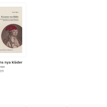
ns nya kläder
gren
011