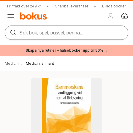
Fri frakt över 249 kr
•
Snabba leveranser
•
Billiga böcker
Sök bok, spel, pussel, penna...
Skapa nya rutiner – hälsoböcker upp till 50% →
Medicin
Medicin: allmänt