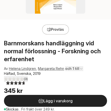
Provläs
Barnmorskans handläggning vid
normal förlossning - Forskning och
erfarenhet
Av
Helena Lindgren
,
Margareta Rehn
och 1 till
Häftad, Svenska, 2019
(
3
)
4,7
utav 5 stjärnor. Totalt antal röster:
345 kr
Lägg i varukorg
Skickas
.
Fri frakt över 249 kr.