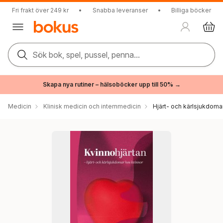
Fri frakt över 249 kr
•
Snabba leveranser
•
Billiga böcker
Sök bok, spel, pussel, penna...
Skapa nya rutiner – hälsoböcker upp till 50% →
Medicin
Klinisk medicin och internmedicin
Hjärt- och kärlsjukdoma