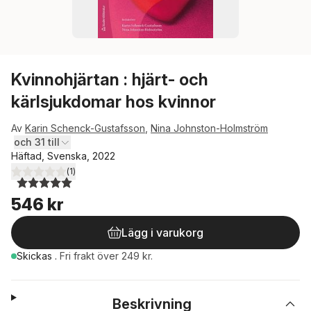
Kvinnohjärtan : hjärt- och
kärlsjukdomar hos kvinnor
Av
Karin Schenck-Gustafsson
,
Nina Johnston-Holmström
och 31 till
Häftad, Svenska, 2022
(
1
)
5,0
utav 5 stjärnor. Totalt antal röster:
546 kr
Lägg i varukorg
Skickas
.
Fri frakt över 249 kr.
Beskrivning