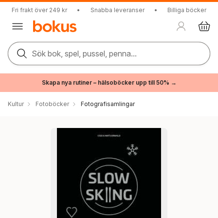
Fri frakt över 249 kr
•
Snabba leveranser
•
Billiga böcker
Sök bok, spel, pussel, penna...
Skapa nya rutiner – hälsoböcker upp till 50% →
Kultur
Fotoböcker
Fotografisamlingar