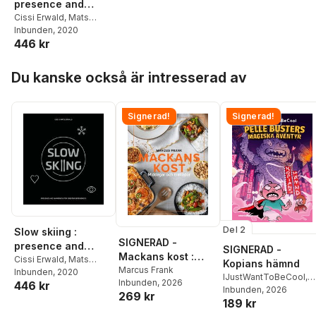
presence and
awareness for
Cissi Erwald
,
Mats
Erwald
Inbunden
, 2020
greater
446 kr
experiences
Hoppa över listan
Du kanske också är intresserad av
Signerad!
Signerad!
Del 2
Slow skiing :
SIGNERAD -
presence and
SIGNERAD -
Mackans kost :
awareness for
Cissi Erwald
,
Mats
Kopians hämnd
Middagar och
Marcus Frank
Erwald
Inbunden
, 2020
greater
IJustWantToBeCool
,
Inbunden
, 2026
446 kr
matlådor
experiences
Joel Adolphson
Inbunden
, 2026
,
Emil
269 kr
189 kr
Ejdemo Beer
,
Victor
Beer