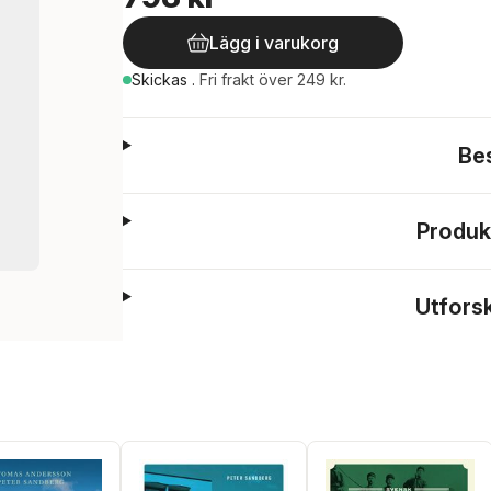
Lägg i varukorg
Skickas
.
Fri frakt över 249 kr.
Be
Produk
Utfors