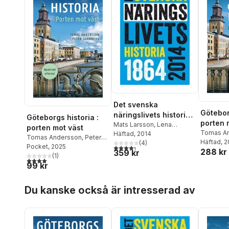
Det svenska
Götebor
näringslivets historia
Göteborgs historia :
porten 
1864-2014
Mats Larsson
,
Lena
porten mot väst
Tomas A
Andersson-Skog
Häftad
, 2014
,
Oscar
Tomas Andersson
,
Peter
Sandber
Häftad
, 
Broberg
,
(
Lars Magnusson
4
)
,
Sandberg
Pocket
, 2025
4,3
utav 5 stjärnor. Totalt antal röster:
288 kr
359 kr
Tom Pettersson
,
Peter
(
1
)
4,0
utav 5 stjärnor. Totalt antal röster:
Sandberg
99 kr
Hoppa över listan
Du kanske också är intresserad av