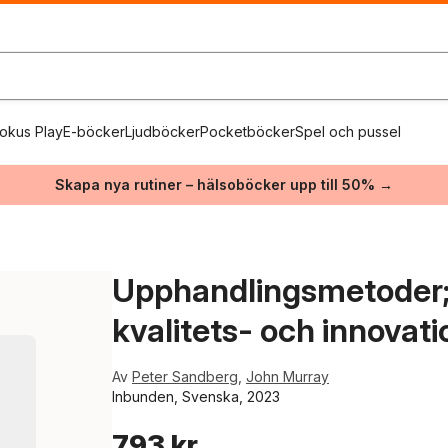
okus Play
E-böcker
Ljudböcker
Pocketböcker
Spel och pussel
Skapa nya rutiner – hälsoböcker upp till 50% →
Upphandlingsmetoder; 
kvalitets- och innovation
Av
Peter Sandberg
,
John Murray
Inbunden, Svenska, 2023
793 kr