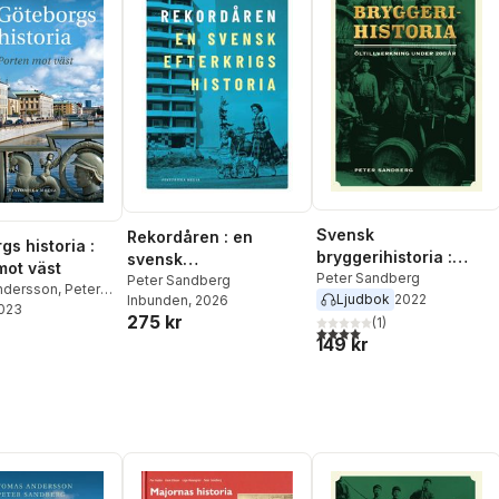
Svensk
Rekordåren : en
gs historia :
bryggerihistoria :
svensk
mot väst
öltillverkning under
Peter Sandberg
efterkrigshistoria
Peter Sandberg
ndersson
,
Peter
Ljudbok
2022
200 år
Inbunden
, 2026
g
2023
275 kr
(
1
)
4,0
utav 5 stjärnor. Totalt ant
149 kr