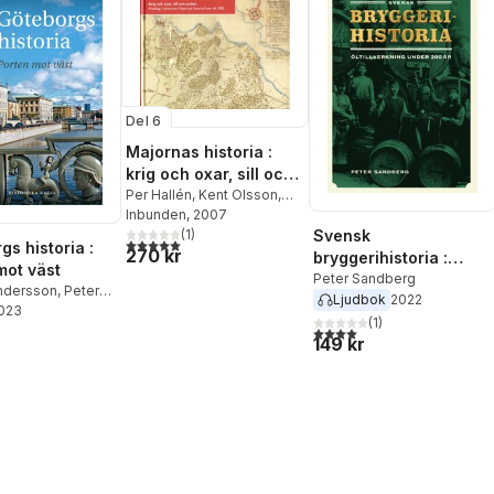
Del 6
Majornas historia :
krig och oxar, sill och
socker : nedslag i
Per Hallén
,
Kent Olsson
,
Lage Rosengren
Inbunden
, 2007
,
Peter
uthamnen Majornas
Sandberg
(
1
)
Svensk
historia fram till 1920
5,0
utav 5 stjärnor. Totalt antal röster:
gs historia :
270 kr
bryggerihistoria :
mot väst
öltillverkning under
Peter Sandberg
ndersson
,
Peter
Ljudbok
2022
200 år
g
2023
(
1
)
4,0
utav 5 stjärnor. Totalt ant
149 kr