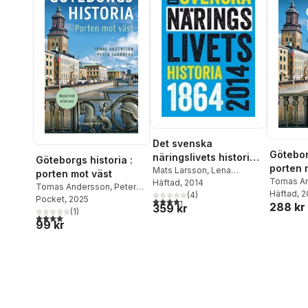
Det svenska
Götebor
näringslivets historia
Göteborgs historia :
porten 
1864-2014
Mats Larsson
,
Lena
porten mot väst
Tomas A
Andersson-Skog
Häftad
, 2014
,
Oscar
Tomas Andersson
,
Peter
Sandber
Häftad
, 
Broberg
,
(
Lars Magnusson
4
)
,
Sandberg
Pocket
, 2025
4,3
utav 5 stjärnor. Totalt antal röster:
288 kr
359 kr
Tom Pettersson
,
Peter
(
1
)
4,0
utav 5 stjärnor. Totalt antal röster:
Sandberg
99 kr