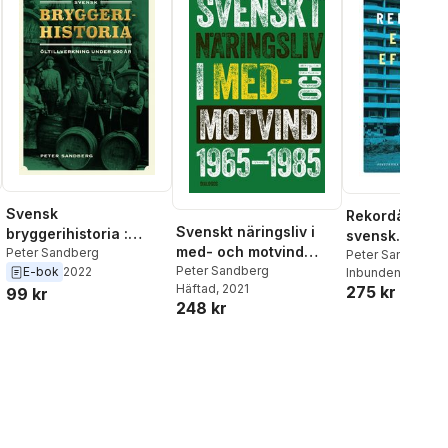
Svensk
Rekordåren : 
Svenskt näringsliv i
bryggerihistoria :
svensk
med- och motvind
öltillverkning under
Peter Sandberg
efterkrigshist
Peter Sandberg
1965-1985
Peter Sandberg
E-bok
2022
200 år
Inbunden
, 2026
Häftad
, 2021
275 kr
99 kr
al röster:
248 kr