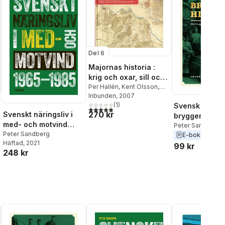
Del 6
Majornas historia :
krig och oxar, sill och
socker : nedslag i
Per Hallén
,
Kent Olsson
,
Lage Rosengren
Inbunden
, 2007
,
Peter
uthamnen Majornas
Sandberg
(
1
)
Svensk
historia fram till 1920
5,0
utav 5 stjärnor. Totalt antal röster:
270 kr
Svenskt näringsliv i
bryggerihistori
med- och motvind
öltillverkning
Peter Sandberg
1965-1985
Peter Sandberg
E-bok
2022
200 år
Häftad
, 2021
99 kr
al röster:
248 kr