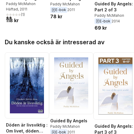
Guided By Angels:
Paddy McMahon
Paddy McMahon
Häftad
, 2011
Part 2 of 3
E-bok
2011
(
1
)
Paddy McMahon
78 kr
2,0
utav 5 stjärnor. Totalt antal röster:
118 kr
E-bok
2014
69 kr
Hoppa över listan
Du kanske också är intresserad av
Guided By Angels
Döden är livsviktig :
Guided By Angels:
Paddy McMahon
Om livet, döden
Part 3 of 3
E-bok
2011