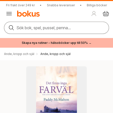
Fri frakt över 249 kr
•
Snabba leveranser
•
Billiga böcker
Sök bok, spel, pussel, penna...
Skapa nya rutiner – hälsoböcker upp till 50% →
Ande, kropp och själ
Ande, kropp och själ