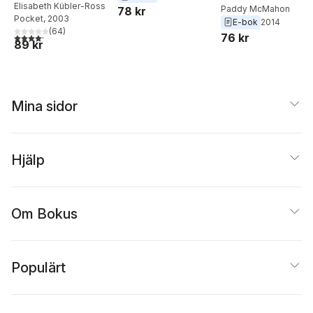
och livet efter
Elisabeth Kübler-Ross
Paddy McMahon
78 kr
Pocket
, 2003
döden
E-bok
2014
(
64
)
76 kr
4,2
utav 5 stjärnor. Totalt antal röster:
89 kr
Mina sidor
Hjälp
Om Bokus
Populärt