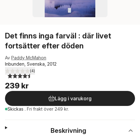
Det finns inga farväl : där livet
fortsätter efter döden
Av
Paddy McMahon
Inbunden, Svenska, 2012
(
4
)
4,5
utav 5 stjärnor. Totalt antal röster:
239 kr
Lägg i varukorg
Skickas
.
Fri frakt över 249 kr.
Beskrivning