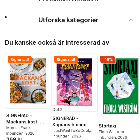
Utforska kategorier
Hoppa över listan
Du kanske också är intresserad av
Signerad!
Signerad!
-19%
Del 2
SIGNERAD -
SIGNERAD -
Mackans kost :
Kopians hämnd
Stortaxi
Middagar och
Marcus Frank
IJustWantToBeCool
,
Flora Wiström
Inbunden
, 2026
matlådor
Joel Adolphson
Inbunden
, 2026
,
Emil
Inbunden
, 2026
269 kr