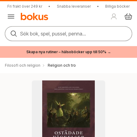
Fri frakt över 249 kr
•
Snabba leveranser
•
Billiga böcker
Sök bok, spel, pussel, penna...
Skapa nya rutiner – hälsoböcker upp till 50% →
Filosofi och religion
Religion och tro