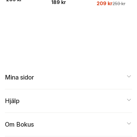
189 kr
Ejdemo Beer
,
Victor
209 kr
259 kr
Beer
Mina sidor
Hjälp
Om Bokus