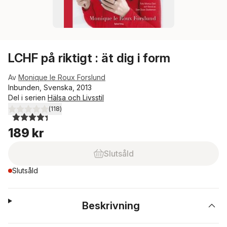
LCHF på riktigt : ät dig i form
Av
Monique le Roux Forslund
Inbunden, Svenska, 2013
Del i serien
Hälsa och Livsstil
(
118
)
4,4
utav 5 stjärnor. Totalt antal röster:
189 kr
Slutsåld
Slutsåld
Beskrivning