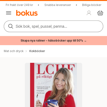
Fri frakt över 249 kr
•
Snabba leveranser
•
Billiga böcker
Sök bok, spel, pussel, penna...
Skapa nya rutiner – hälsoböcker upp till 50% →
Mat och dryck
Kokböcker