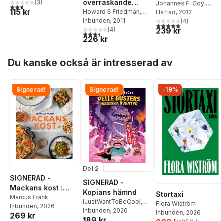
överraskande
(
3
)
Johannes F. Coy
,
2,7
utav 5 stjärnor. Totalt antal röster:
115 kr
svaren från
Howard S Friedman
,
Freerk T. Baumann
Häftad
, 2012
,
Leslie R Martin
Inbunden
, 2011
Jörg Spitz
(
4
,
)
Anna
världens längsta
5,0
utav 5 stjärnor. Tota
239 kr
(
4
)
Cavelius
livsstilsstudie
3,5
utav 5 stjärnor. Totalt antal röster:
226 kr
Hoppa över listan
Du kanske också är intresserad av
Signerad!
Signerad!
-19%
Del 2
SIGNERAD -
SIGNERAD -
Mackans kost :
Kopians hämnd
Stortaxi
Middagar och
Marcus Frank
IJustWantToBeCool
,
Flora Wiström
Inbunden
, 2026
matlådor
Joel Adolphson
Inbunden
, 2026
,
Emil
Inbunden
, 2026
269 kr
189 kr
Ejdemo Beer
,
Victor