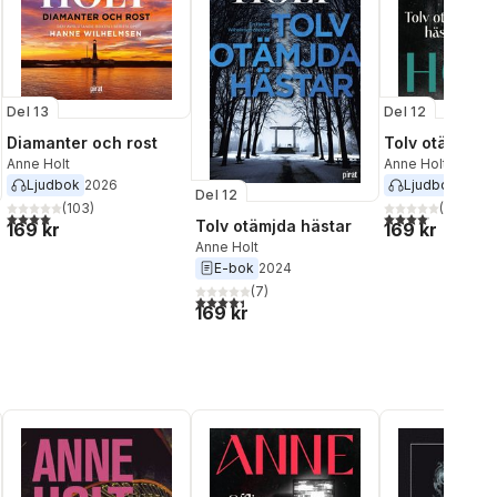
Del 13
Del 12
Diamanter och rost
Tolv otämjda 
Anne Holt
Anne Holt
Ljudbok
2026
Ljudbok
2024
Del 12
(
103
)
(
165
)
4,0
utav 5 stjärnor. Totalt antal röster:
4,1
utav 5 stjärnor.
Tolv otämjda hästar
169 kr
169 kr
Anne Holt
E-bok
2024
(
7
)
al röster:
4,4
utav 5 stjärnor. Totalt antal röster:
169 kr