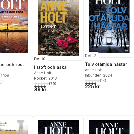
Del 12
Del 10
Tolv otämjda hästar
er och rost
I stoft och aska
Anne Holt
t
Anne Holt
Inbunden
, 2024
2026
Pocket
, 2018
(
14
)
5
)
3,8
utav 5 stjärnor. Totalt ant
(
79
)
stjärnor. Totalt antal röster:
225 kr
3,9
utav 5 stjärnor. Totalt antal röster:
89 kr