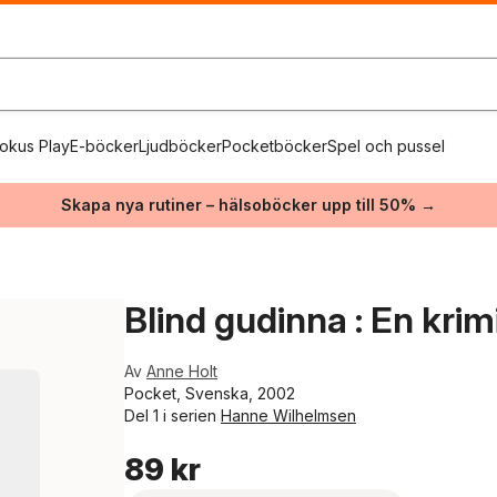
okus Play
E-böcker
Ljudböcker
Pocketböcker
Spel och pussel
Skapa nya rutiner – hälsoböcker upp till 50% →
Blind gudinna : En kri
Av
Anne Holt
Pocket, Svenska, 2002
Del 1 i serien
Hanne Wilhelmsen
89 kr