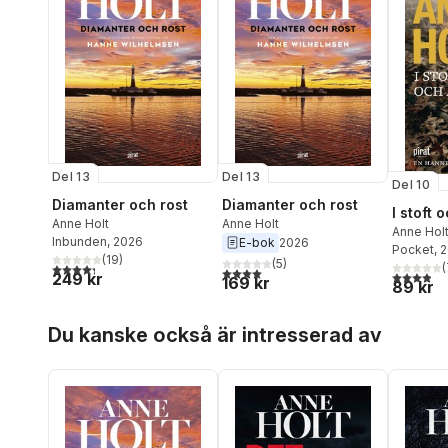
Del 13
Del 13
Del 10
Diamanter och rost
Diamanter och rost
I stoft 
Anne Holt
Anne Holt
Anne Hol
Inbunden
, 2026
E-bok
2026
Pocket
, 
(
19
)
(
5
)
4,3
utav 5 stjärnor. Totalt antal röster:
(
4,0
utav 5 stjärnor. Totalt antal röster:
3,9
utav 5 
249 kr
169 kr
89 kr
Hoppa över listan
Du kanske också är intresserad av