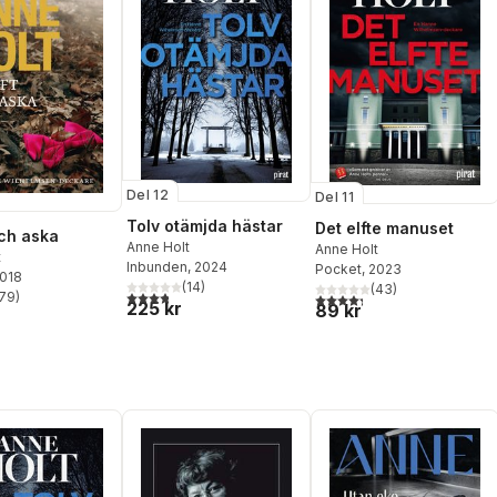
Del 12
Del 11
Tolv otämjda hästar
Det elfte manuset
och aska
Anne Holt
Anne Holt
t
Inbunden
, 2024
Pocket
, 2023
2018
(
14
)
(
43
)
3,8
utav 5 stjärnor. Totalt antal röster:
79
)
4,3
utav 5 stjärnor. Totalt ant
225 kr
stjärnor. Totalt antal röster:
89 kr