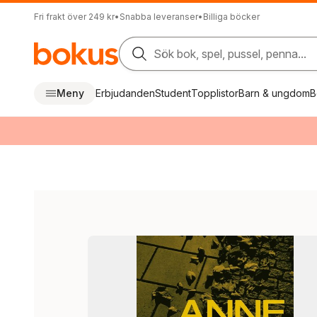
Fri frakt över 249 kr
•
Snabba leveranser
•
Billiga böcker
Sök bok, spel, pussel, penna...
Meny
Erbjudanden
Student
Topplistor
Barn & ungdom
B