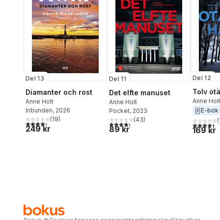
Del 12
Del 13
Del 11
Tolv ot
Diamanter och rost
Det elfte manuset
Anne Hol
Anne Holt
Anne Holt
E-bok
Inbunden
, 2026
Pocket
, 2023
(
19
)
(
43
)
(
4,3
utav 5 stjärnor. Totalt antal röster:
4,3
utav 5 stjärnor. Totalt antal röster:
4,4
utav 5 
249 kr
89 kr
169 kr