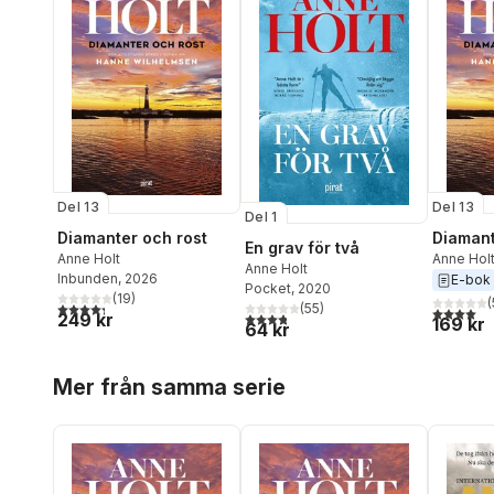
Del 13
Del 13
Del 1
Diamanter och rost
Diamant
En grav för två
Anne Holt
Anne Hol
Anne Holt
Inbunden
, 2026
E-bok
Pocket
, 2020
(
19
)
(
4,3
utav 5 stjärnor. Totalt antal röster:
(
55
)
4,0
utav 5 
3,8
utav 5 stjärnor. Totalt antal röster:
249 kr
169 kr
64 kr
Hoppa över listan
Mer från samma serie