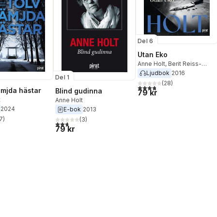
Del 6
Utan Eko
Anne Holt
,
Berit Reiss-
Andersen
Ljudbok
2016
Del 1
(
28
)
3,8
utav 5 stjärnor. Totalt ant
ämjda hästar
Blind gudinna
79 kr
t
Anne Holt
2024
E-bok
2013
7
)
(
3
)
stjärnor. Totalt antal röster:
2,7
utav 5 stjärnor. Totalt antal röster:
79 kr