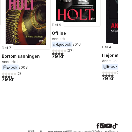
Del 9
Offline
Anne Holt
Ljudbok
2016
Del 4
Del 7
(
37
)
al röster:
4,2
utav 5 stjärnor. Totalt antal röster:
I lejonets gap
79 kr
Bortom sanningen
Anne Holt
Anne Holt
E-bok
2013
E-bok
2003
(
1
)
(
2
)
4,0
utav 5 stjärnor
3,5
utav 5 stjärnor. Totalt antal röster:
79 kr
79 kr