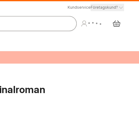
Kundservice
Företagskund?
minalroman