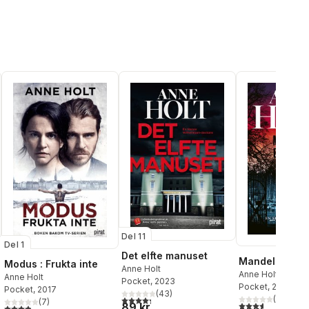
Del 11
Del 1
Det elfte manuset
Mandelaeffek
Modus : Frukta inte
Anne Holt
Anne Holt
Anne Holt
Pocket
, 2023
Pocket
, 2022
Pocket
, 2017
(
43
)
al röster:
(
14
)
4,3
utav 5 stjärnor. Totalt antal röster:
(
7
)
3,6
utav 5 stjärnor
89 kr
3,9
utav 5 stjärnor. Totalt antal röster: