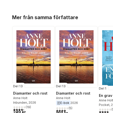
Hoppa över listan
Mer från samma författare
Del 13
Del 13
Del 1
Diamanter och rost
Diamanter och rost
En grav 
Anne Holt
Anne Holt
Anne Hol
Inbunden
, 2026
E-bok
2026
Pocket
, 
(
19
)
(
5
)
4,3
utav 5 stjärnor. Totalt antal röster:
(
4,0
utav 5 stjärnor. Totalt antal röster:
3,8
utav 5 
249 kr