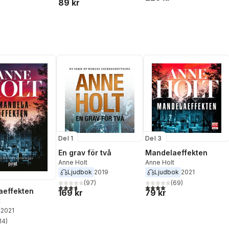
89 kr
Del 1
Del 3
En grav för två
Mandelaeffekten
Anne Holt
Anne Holt
Ljudbok
2019
Ljudbok
2021
(
97
)
(
69
)
3,7
utav 5 stjärnor. Totalt antal röster:
4,1
utav 5 stjärnor. Totalt anta
aeffekten
169 kr
79 kr
t
2021
14
)
stjärnor. Totalt antal röster: