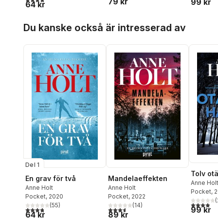
79 kr
99 kr
64 kr
Hoppa över listan
Du kanske också är intresserad av
Del 1
Tolv ot
Mandelaeffekten
En grav för två
Anne Hol
Anne Holt
Anne Holt
Pocket
, 
Pocket
, 2022
Pocket
, 2020
(
3,9
utav 5 
(
14
)
(
55
)
99 kr
3,6
utav 5 stjärnor. Totalt antal röster:
3,8
utav 5 stjärnor. Totalt antal röster:
89 kr
64 kr