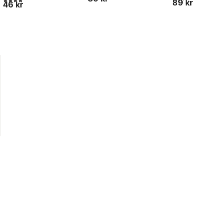
89 kr
46 kr
l röster: