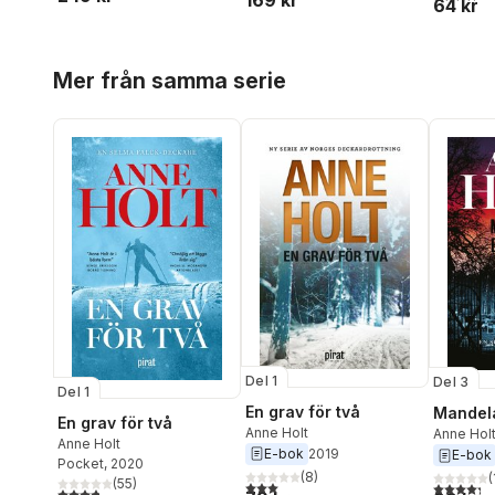
169 kr
64 kr
Hoppa över listan
Mer från samma serie
Del 1
Del 3
Del 1
En grav för två
Mandel
En grav för två
Anne Holt
Anne Hol
Anne Holt
E-bok
2019
E-bok
Pocket
, 2020
(
8
)
(
(
55
)
3,0
utav 5 stjärnor. Totalt antal röster:
4,3
utav 5 
3,8
utav 5 stjärnor. Totalt antal röster: