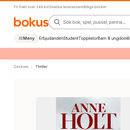
Fri frakt över 249 kr
•
Snabba leveranser
•
Billiga böcker
Sök bok, spel, pussel, penna...
Meny
Erbjudanden
Student
Topplistor
Barn & ungdom
B
Deckare
Thriller