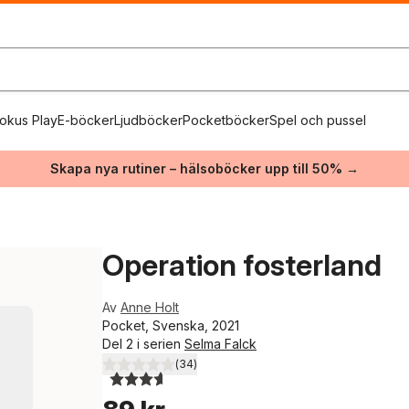
okus Play
E-böcker
Ljudböcker
Pocketböcker
Spel och pussel
Skapa nya rutiner – hälsoböcker upp till 50% →
Operation fosterland
Av
Anne Holt
Pocket, Svenska, 2021
Del 2 i serien
Selma Falck
(
34
)
3,6
utav 5 stjärnor. Totalt antal röster: