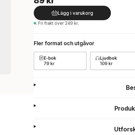
89 kr
Lägg i varukorg
.
Fri frakt över 249 kr.
Fler format och utgåvor
E-bok
Ljudbok
79 kr
109 kr
Be
Produk
Utfors