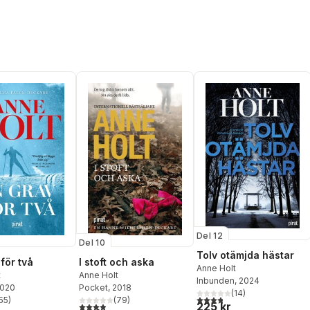
Del 12
Del 10
Tolv otämjda hästar
I stoft och aska
för två
Anne Holt
Anne Holt
t
Inbunden
, 2024
Pocket
, 2018
2020
(
14
)
3,8
utav 5 stjärnor. Totalt ant
(
79
)
55
)
225 kr
3,9
utav 5 stjärnor. Totalt antal röster:
stjärnor. Totalt antal röster: