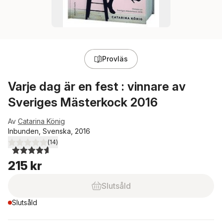
Provläs
Varje dag är en fest : vinnare av
Sveriges Mästerkock 2016
Av
Catarina König
Inbunden, Svenska, 2016
(
14
)
4,6
utav 5 stjärnor. Totalt antal röster:
215 kr
Slutsåld
Slutsåld