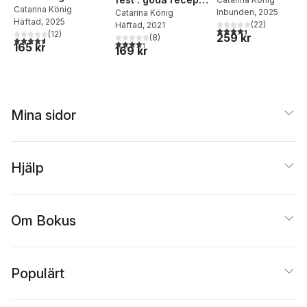
Catarina König
Inbunden
, 2025
för mingel och
Catarina König
Häftad
, 2025
(
22
)
Häftad
, 2021
middagar
4,4
utav 5 stjärnor. Tota
(
12
)
259 kr
(
8
)
4,6
utav 5 stjärnor. Totalt antal röster:
4,3
utav 5 stjärnor. Totalt antal röster:
165 kr
169 kr
Mina sidor
Hjälp
Om Bokus
Populärt