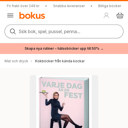
Fri frakt över 249 kr
•
Snabba leveranser
•
Billiga böcker
Sök bok, spel, pussel, penna...
Skapa nya rutiner – hälsoböcker upp till 50% →
Mat och dryck
Kokböcker från kända kockar