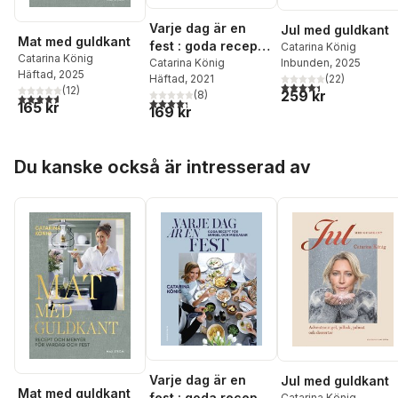
Varje dag är en
Jul med guldkant
Mat med guldkant
fest : goda recept
Catarina König
Catarina König
Inbunden
, 2025
för mingel och
Catarina König
Häftad
, 2025
(
22
)
Häftad
, 2021
middagar
4,4
utav 5 stjärnor. Tota
(
12
)
259 kr
(
8
)
4,6
utav 5 stjärnor. Totalt antal röster:
4,3
utav 5 stjärnor. Totalt antal röster:
165 kr
169 kr
Hoppa över listan
Du kanske också är intresserad av
Varje dag är en
Jul med guldkant
Mat med guldkant
fest : goda recept
Catarina König