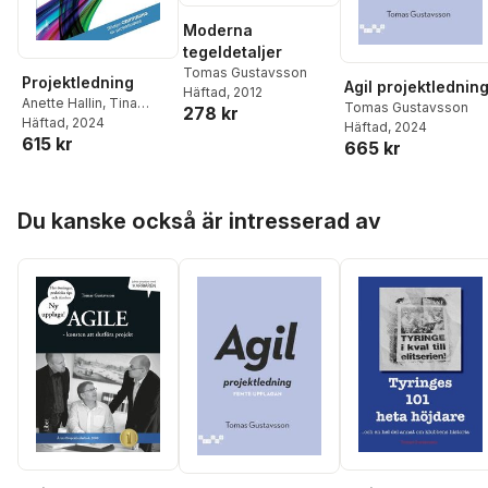
Moderna
tegeldetaljer
Tomas Gustavsson
Projektledning
Agil projektlednin
Häftad
, 2012
Anette Hallin
,
Tina
Tomas Gustavsson
278 kr
Karrbom Gustavsson
Häftad
, 2024
,
Häftad
, 2024
615 kr
Tomas Gustavsson
665 kr
Hoppa över listan
Du kanske också är intresserad av