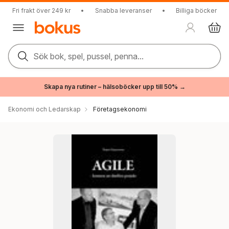
Fri frakt över 249 kr
•
Snabba leveranser
•
Billiga böcker
Sök bok, spel, pussel, penna...
Skapa nya rutiner – hälsoböcker upp till 50% →
Ekonomi och Ledarskap
Företagsekonomi