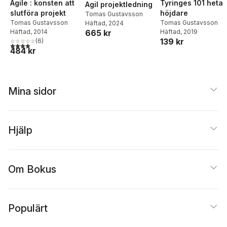
Agile : konsten att
Tyringes 101 heta
Agil projektledning
slutföra projekt
höjdare
Tomas Gustavsson
Tomas Gustavsson
Tomas Gustavsson
Häftad
, 2024
665 kr
Häftad
, 2014
Häftad
, 2019
139 kr
(
6
)
4,0
utav 5 stjärnor. Totalt antal röster:
484 kr
Mina sidor
Hjälp
Om Bokus
Populärt