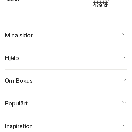
5,0
utav 5 stjärnor. Tota
479 kr
Mina sidor
Hjälp
Om Bokus
Populärt
Inspiration