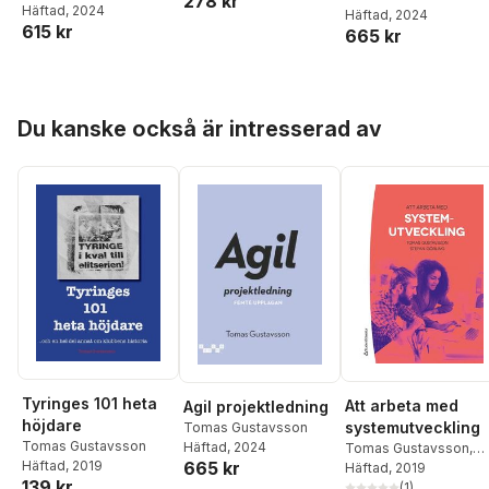
278 kr
Karrbom Gustavsson
Häftad
, 2024
,
Häftad
, 2024
615 kr
Tomas Gustavsson
665 kr
Hoppa över listan
Du kanske också är intresserad av
Tyringes 101 heta
Att arbeta med
Agil projektledning
höjdare
systemutveckling
Tomas Gustavsson
Tomas Gustavsson
Häftad
, 2024
Tomas Gustavsson
,
665 kr
Häftad
, 2019
Stefan Görling
Häftad
, 2019
139 kr
(
1
)