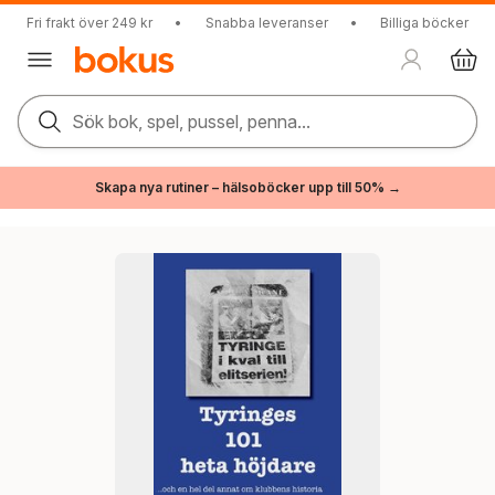
Fri frakt över 249 kr
•
Snabba leveranser
•
Billiga böcker
Sök bok, spel, pussel, penna...
Skapa nya rutiner – hälsoböcker upp till 50% →