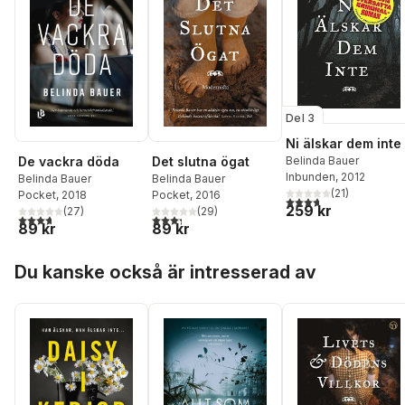
Del 3
Ni älskar dem inte
De vackra döda
Det slutna ögat
Belinda Bauer
Inbunden
, 2012
Belinda Bauer
Belinda Bauer
(
21
)
Pocket
, 2018
Pocket
, 2016
3,7
utav 5 stjärnor. Tota
259 kr
(
27
)
(
29
)
3,7
utav 5 stjärnor. Totalt antal röster:
3,3
utav 5 stjärnor. Totalt antal röster:
89 kr
89 kr
Hoppa över listan
Du kanske också är intresserad av