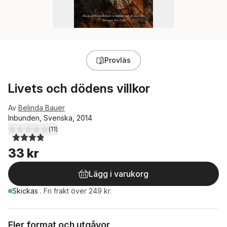
Provläs
Livets och dödens villkor
Av
Belinda Bauer
Inbunden, Svenska, 2014
(
11
)
3,9
utav 5 stjärnor. Totalt antal röster:
33 kr
Lägg i varukorg
Skickas
.
Fri frakt över 249 kr.
Fler format och utgåvor