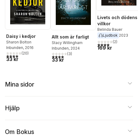
Livets och dödens
villkor
Belinda Bauer
Ljudbok
2023
Daisy i kedjor
Allt som är farligt
(
2
)
Sharon Bolton
Stacy Willingham
4,0
utav 5 stjärnor. Tota
169 kr
Inbunden
, 2016
Inbunden
, 2024
(
20
)
(
3
)
4,0
utav 5 stjärnor. Totalt antal röster:
4,0
utav 5 stjärnor. Totalt antal röster:
33 kr
33 kr
Mina sidor
Hjälp
Om Bokus