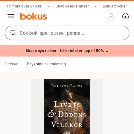
Fri frakt över 249 kr
•
Snabba leveranser
•
Billiga böcker
Sök bok, spel, pussel, penna...
Skapa nya rutiner – hälsoböcker upp till 50% →
Deckare
Psykologisk spänning