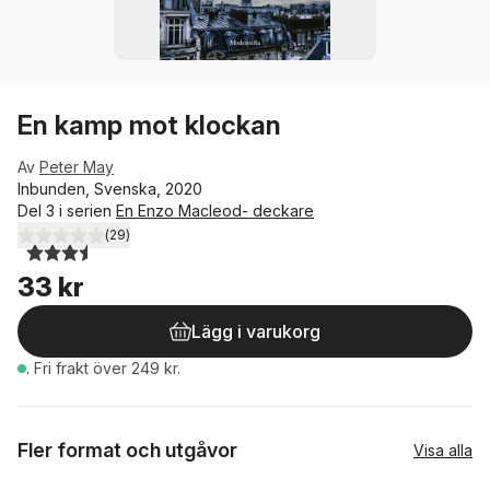
En kamp mot klockan
Av
Peter May
Inbunden, Svenska, 2020
Del 3 i serien
En Enzo Macleod- deckare
(
29
)
3,5
utav 5 stjärnor. Totalt antal röster:
33 kr
Lägg i varukorg
.
Fri frakt över 249 kr.
Fler format och utgåvor
Visa alla