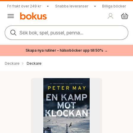
Fri frakt över 249 kr
•
Snabba leveranser
•
Billiga böcker
Sök bok, spel, pussel, penna...
Skapa nya rutiner – hälsoböcker upp till 50% →
Deckare
Deckare