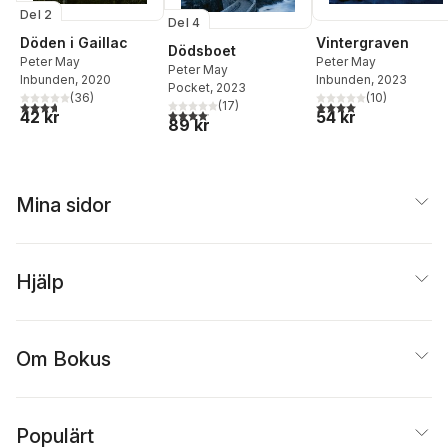
Del 2
Del 4
Döden i Gaillac
Vintergraven
Dödsboet
Peter May
Peter May
Peter May
Inbunden
, 2020
Inbunden
, 2023
Pocket
, 2023
(
36
)
(
10
)
3,7
utav 5 stjärnor. Totalt antal röster:
4,0
utav 5 stjärnor. Tota
(
17
)
4,1
utav 5 stjärnor. Totalt antal röster:
42 kr
54 kr
89 kr
Mina sidor
Hjälp
Om Bokus
Populärt