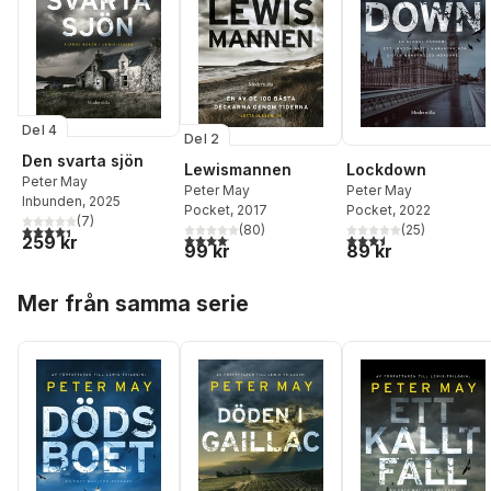
Del 4
Del 2
Den svarta sjön
Lewismannen
Lockdown
Peter May
Peter May
Peter May
Inbunden
, 2025
Pocket
, 2017
Pocket
, 2022
(
7
)
4,4
utav 5 stjärnor. Totalt antal röster:
(
80
)
(
25
)
4,1
utav 5 stjärnor. Totalt antal röster:
3,5
utav 5 stjärnor. Tota
259 kr
99 kr
89 kr
Hoppa över listan
Mer från samma serie