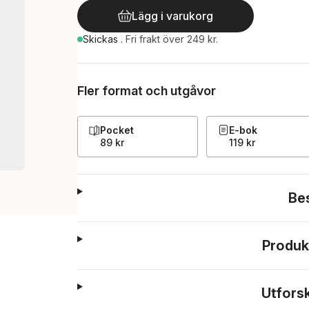
Lägg i varukorg
Skickas
.
Fri frakt över 249 kr.
Fler format och utgåvor
Pocket
E-bok
89 kr
119 kr
Be
Produk
Utfors