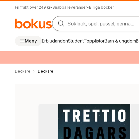
Fri frakt över 249 kr
•
Snabba leveranser
•
Billiga böcker
Sök bok, spel, pussel, penna...
Meny
Erbjudanden
Student
Topplistor
Barn & ungdom
B
Deckare
Deckare