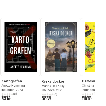
Kartografen
Osmekmånad
Ryska dockor
Anette Hemming
Christina Lauren
Martha Hall Kelly
Inbunden
, 2023
Inbunden
, 2023
Inbunden
, 2021
(
6
)
(
9
)
(
6
)
3,7
utav 5 stjärnor. Totalt antal röster:
3,8
utav 5 stjärnor
4,0
utav 5 stjärnor. Totalt antal röster:
al röster:
33 kr
119 kr
30 kr