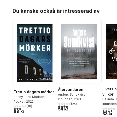
Hoppa över listan
Du kanske också är intresserad av
Livets 
Återvändaren
Trettio dagars mörker
villkor
Anders Sundkvist
Jenny Lund Madsen
Inbunden
, 2021
Belinda 
Pocket
, 2022
(
25
)
Inbunden
4,2
utav 5 stjärnor. Totalt antal röster:
(
18
)
54 kr
2,9
utav 5 stjärnor. Totalt antal röster:
(
3,9
utav 5 
89 kr
33 kr