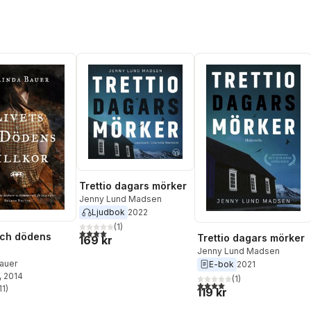
Trettio dagars mörker
Jenny Lund Madsen
Ljudbok
2022
(
1
)
4,0
utav 5 stjärnor. Totalt antal röster:
och dödens
Trettio dagars mörker
169 kr
Jenny Lund Madsen
Bauer
E-bok
2021
, 2014
(
1
)
4,0
utav 5 stjärnor. Totalt ant
11
)
119 kr
stjärnor. Totalt antal röster: