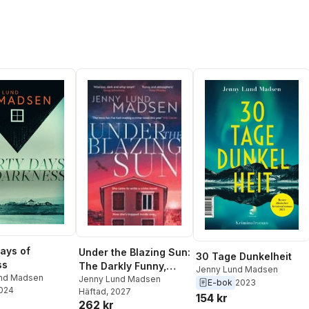
Days of
Under the Blazing Sun:
30 Tage Dunkelheit
ss
The Darkly Funny,
Jenny Lund Madsen
nd Madsen
Atmospheric, Twisty
Jenny Lund Madsen
E-bok
2023
2024
Häftad
, 2027
Sequel to Thirty Days
154 kr
262 kr
of Darkness...