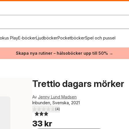
okus Play
E-böcker
Ljudböcker
Pocketböcker
Spel och pussel
Skapa nya rutiner – hälsoböcker upp till 50% →
Trettio dagars mörker
Av
Jenny Lund Madsen
Inbunden, Svenska, 2021
(
4
)
3,0
utav 5 stjärnor. Totalt antal röster:
33 kr