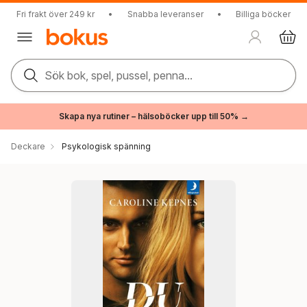
Fri frakt över 249 kr
•
Snabba leveranser
•
Billiga böcker
Sök bok, spel, pussel, penna...
Skapa nya rutiner – hälsoböcker upp till 50% →
Deckare
Psykologisk spänning