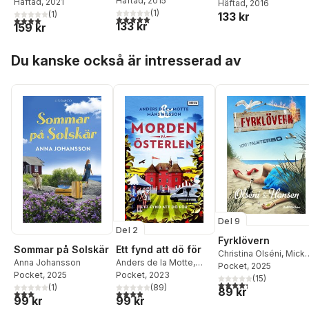
Häftad
, 2015
Häftad
, 2021
Häftad
, 2016
(
1
)
(
1
)
133 kr
5,0
utav 5 stjärnor. Totalt antal röster:
4,0
utav 5 stjärnor. Totalt antal röster:
133 kr
159 kr
Hoppa över listan
Du kanske också är intresserad av
Del 9
Del 2
Fyrklövern
Sommar på Solskär
Ett fynd att dö för
Christina Olséni
,
Mick
Anna Johansson
Anders de la Motte
,
Hansen
Pocket
, 2025
Pocket
, 2025
Måns Nilsson
Pocket
, 2023
(
15
)
4,3
utav 5 stjärnor. Tota
(
1
)
(
89
)
89 kr
3,0
utav 5 stjärnor. Totalt antal röster:
3,9
utav 5 stjärnor. Totalt antal röster:
99 kr
99 kr