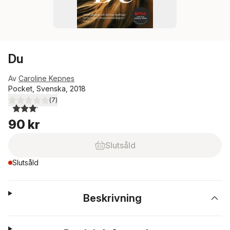
Du
Av
Caroline Kepnes
Pocket, Svenska, 2018
(
7
)
3,1
utav 5 stjärnor. Totalt antal röster:
90 kr
Slutsåld
Slutsåld
Beskrivning