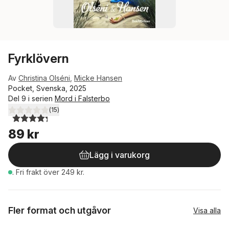
Fyrklövern
Av
Christina Olséni
,
Micke Hansen
Pocket, Svenska, 2025
Del 9 i serien
Mord i Falsterbo
(
15
)
4,3
utav 5 stjärnor. Totalt antal röster:
89 kr
Lägg i varukorg
.
Fri frakt över 249 kr.
Fler format och utgåvor
Visa alla