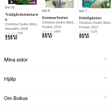
Del 10
Del 8
Del 7
Trädgårdsmästare
Sommarfesten
Hotellgästen
n
Christina Olséni
,
Micke
Christina Olséni
,
Mick
Christina Olséni
,
Micke
Hansen
Pocket
, 2023
Hansen
Pocket
, 2022
Hansen
Inbunden
, 2026
(
40
)
(
27
)
(
13
)
4,2
utav 5 stjärnor. Totalt antal röster:
4,2
utav 5 stjärnor. Tota
4,8
utav 5 stjärnor. Totalt antal röster:
89 kr
89 kr
239 kr
Mina sidor
Hjälp
Om Bokus