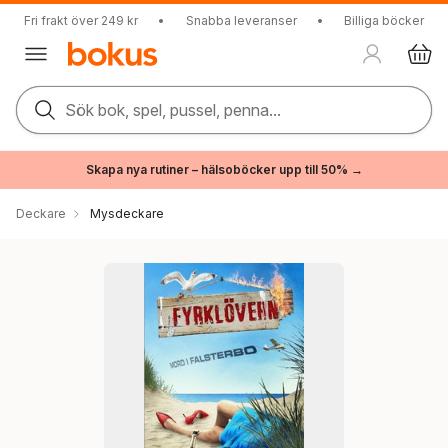
Fri frakt över 249 kr
•
Snabba leveranser
•
Billiga böcker
Sök bok, spel, pussel, penna...
Skapa nya rutiner – hälsoböcker upp till 50% →
Deckare
Mysdeckare