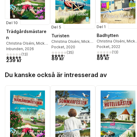
Del 10
Del 1
Del 5
Trädgårdsmästare
Badhytten
Turisten
n
Christina Olséni
,
Mick
Christina Olséni
,
Micke
Christina Olséni
,
Micke
Hansen
Pocket
, 2022
Hansen
Pocket
, 2020
Hansen
Inbunden
, 2026
(
13
)
(
35
)
(
13
)
4,2
utav 5 stjärnor. Tota
4,3
utav 5 stjärnor. Totalt antal röster:
4,8
utav 5 stjärnor. Totalt antal röster:
89 kr
89 kr
239 kr
Hoppa över listan
Du kanske också är intresserad av