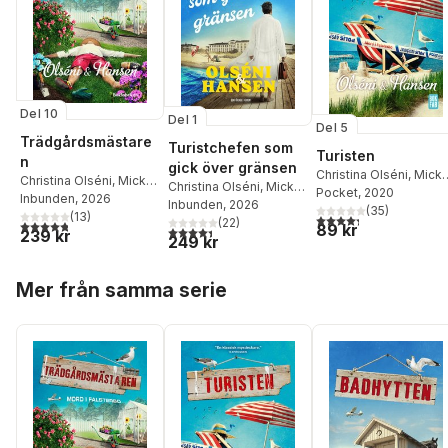
Del 10
Del 1
Del 5
Trädgårdsmästare
Turistchefen som
Turisten
n
gick över gränsen
Christina Olséni
,
Mick
Christina Olséni
,
Micke
Christina Olséni
,
Micke
Hansen
Pocket
, 2020
Hansen
Inbunden
, 2026
Hansen
Inbunden
, 2026
(
35
)
(
13
)
4,3
utav 5 stjärnor. Tota
(
22
)
4,8
utav 5 stjärnor. Totalt antal röster:
89 kr
4,4
utav 5 stjärnor. Totalt antal röster:
239 kr
249 kr
Hoppa över listan
Mer från samma serie