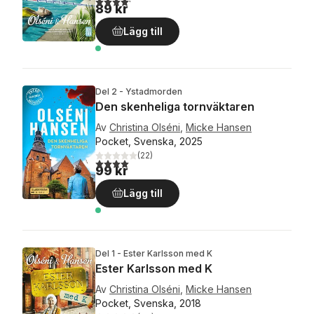
89 kr
Lägg till
Del 2 - Ystadmorden
Den skenheliga tornväktaren
Av
Christina Olséni
,
Micke Hansen
Pocket, Svenska, 2025
(
22
)
4,0
utav 5 stjärnor. Totalt antal röster:
99 kr
Lägg till
Del 1 - Ester Karlsson med K
Ester Karlsson med K
Av
Christina Olséni
,
Micke Hansen
Pocket, Svenska, 2018