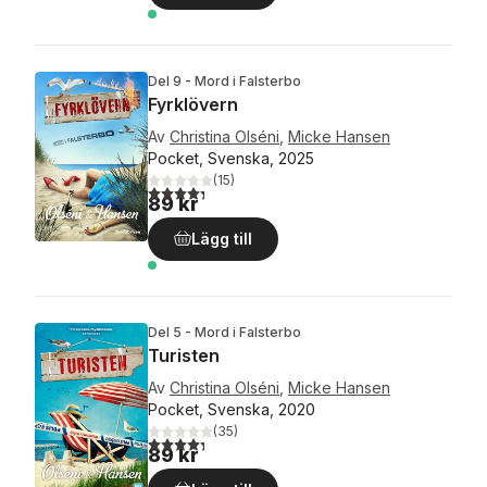
Del 9 - Mord i Falsterbo
Fyrklövern
Av
Christina Olséni
,
Micke Hansen
Pocket, Svenska, 2025
(
15
)
4,3
utav 5 stjärnor. Totalt antal röster:
89 kr
Lägg till
Del 5 - Mord i Falsterbo
Turisten
Av
Christina Olséni
,
Micke Hansen
Pocket, Svenska, 2020
(
35
)
4,3
utav 5 stjärnor. Totalt antal röster:
89 kr