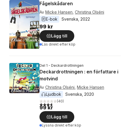
Fågelskådaren
Av
Micke Hansen
,
Christina Olséni
E-bok
Svenska
, 
2022
99 kr
Lägg till
Läs direkt efter köp
Del 1 - Deckardrottningen
Deckardrottningen : en författare i
motvind
Av
Christina Olséni
,
Micke Hansen
Ljudbok
Svenska
, 
2020
(
40
)
3,7
utav 5 stjärnor. Totalt antal röster:
99 kr
Lägg till
Lyssna direkt efter köp