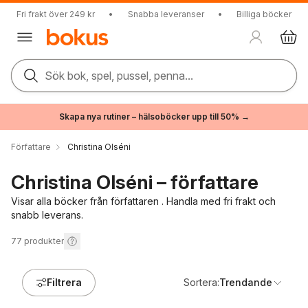
Fri frakt över 249 kr
•
Snabba leveranser
•
Billiga böcker
Sök bok, spel, pussel, penna...
Skapa nya rutiner – hälsoböcker upp till 50% →
Författare
Christina Olséni
Christina Olséni – författare
Visar alla böcker från författaren . Handla med fri frakt och
snabb leverans.
77
produkter
Filtrera
Sortera:
Trendande