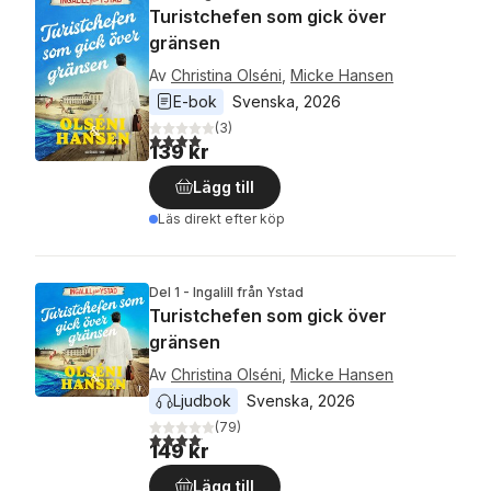
Turistchefen som gick över
gränsen
Av
Christina Olséni
,
Micke Hansen
E-bok
Svenska
, 
2026
(
3
)
4,0
utav 5 stjärnor. Totalt antal röster:
139 kr
Lägg till
Läs direkt efter köp
Del 1 - Ingalill från Ystad
Turistchefen som gick över
gränsen
Av
Christina Olséni
,
Micke Hansen
Ljudbok
Svenska
, 
2026
(
79
)
4,1
utav 5 stjärnor. Totalt antal röster:
149 kr
Lägg till