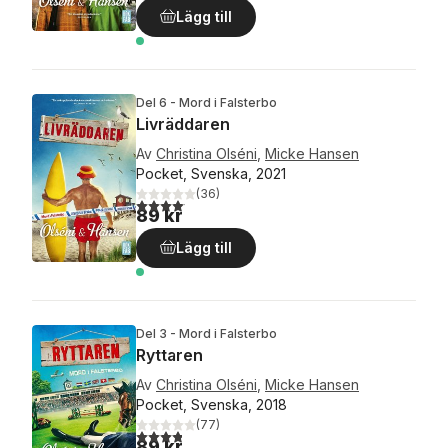
Lägg till
Del 6 - Mord i Falsterbo
Livräddaren
Av
Christina Olséni
,
Micke Hansen
Pocket, Svenska, 2021
(
36
)
4,1
utav 5 stjärnor. Totalt antal röster:
89 kr
Lägg till
Del 3 - Mord i Falsterbo
Ryttaren
Av
Christina Olséni
,
Micke Hansen
Pocket, Svenska, 2018
(
77
)
3,8
utav 5 stjärnor. Totalt antal röster:
89 kr