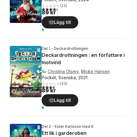
(
23
)
4,3
utav 5 stjärnor. Totalt antal röster:
89 kr
Lägg till
Del 1 - Deckardrottningen
Deckardrottningen : en författare i
motvind
Av
Christina Olséni
,
Micke Hansen
Pocket, Svenska, 2021
(
33
)
3,5
utav 5 stjärnor. Totalt antal röster:
89 kr
Lägg till
Del 2 - Ester Karlsson med K
Ett lik i garderoben