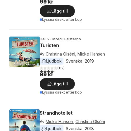
99 kr
Lägg till
Lyssna direkt efter köp
Del 5 - Mord i Falsterbo
Turisten
Av
Christina Olséni
,
Micke Hansen
Ljudbok
Svenska
, 
2019
(
112
)
4,2
utav 5 stjärnor. Totalt antal röster:
99 kr
Lägg till
Lyssna direkt efter köp
Strandhotellet
Av
Micke Hansen
,
Christina Olséni
Ljudbok
Svenska
, 
2018