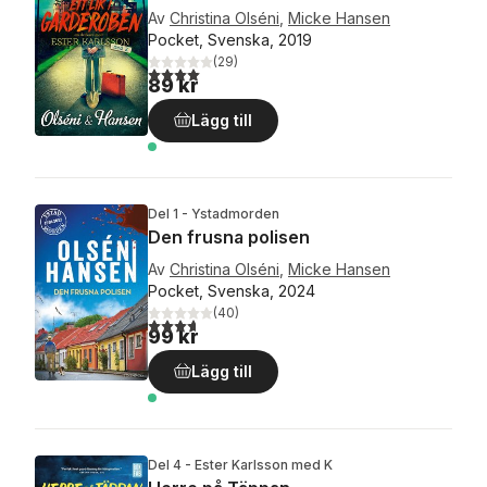
Av
Christina Olséni
,
Micke Hansen
Pocket, Svenska, 2019
(
29
)
4,0
utav 5 stjärnor. Totalt antal röster:
89 kr
Lägg till
Del 1 - Ystadmorden
Den frusna polisen
Av
Christina Olséni
,
Micke Hansen
Pocket, Svenska, 2024
(
40
)
3,7
utav 5 stjärnor. Totalt antal röster:
99 kr
Lägg till
Del 4 - Ester Karlsson med K