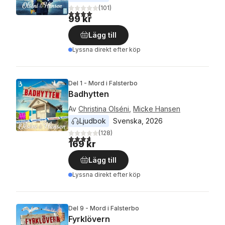
(
101
)
4,0
utav 5 stjärnor. Totalt antal röster:
99 kr
Lägg till
Lyssna direkt efter köp
Del 1 - Mord i Falsterbo
Badhytten
Av
Christina Olséni
,
Micke Hansen
Ljudbok
Svenska
, 
2026
(
128
)
3,7
utav 5 stjärnor. Totalt antal röster:
169 kr
Lägg till
Lyssna direkt efter köp
Del 9 - Mord i Falsterbo
Fyrklövern