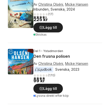
Av
Christina Olséni
,
Micke Hansen
Inbunden, Svenska, 2024
(
17
)
4,4
utav 5 stjärnor. Totalt antal röster:
225 kr
Lägg till
Skickas
Del 1 - Ystadmorden
Den frusna polisen
Av
Christina Olséni
,
Micke Hansen
Ljudbok
Svenska
, 
2023
(
170
)
4,0
utav 5 stjärnor. Totalt antal röster:
99 kr
Lägg till
Lyssna direkt efter köp