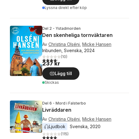
Lyssna direkt efter köp
Del 2 - Ystadmorden
Den skenheliga tornväktaren
Av
Christina Olséni
,
Micke Hansen
Inbunden, Svenska, 2024
(
10
)
4,2
utav 5 stjärnor. Totalt antal röster:
237 kr
Lägg till
Skickas
Del 6 - Mord i Falsterbo
Livräddaren
Av
Christina Olséni
,
Micke Hansen
Ljudbok
Svenska
, 
2020
(
115
)
4,1
utav 5 stjärnor. Totalt antal röster: