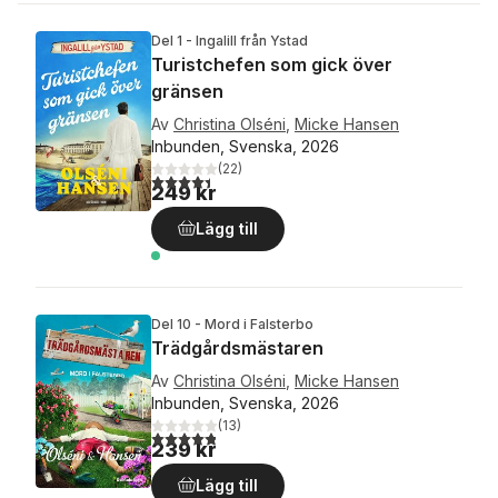
Del 1 - Ingalill från Ystad
Turistchefen som gick över
gränsen
Av
Christina Olséni
,
Micke Hansen
Inbunden, Svenska, 2026
(
22
)
4,4
utav 5 stjärnor. Totalt antal röster:
249 kr
Lägg till
Del 10 - Mord i Falsterbo
Trädgårdsmästaren
Av
Christina Olséni
,
Micke Hansen
Inbunden, Svenska, 2026
(
13
)
4,8
utav 5 stjärnor. Totalt antal röster:
239 kr
Lägg till