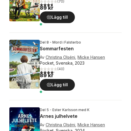
(
70
)
3,7
utav 5 stjärnor. Totalt antal röster:
89 kr
Lägg till
Del 8 - Mord i Falsterbo
Sommarfesten
Av
Christina Olséni
,
Micke Hansen
Pocket, Svenska, 2023
(
40
)
4,2
utav 5 stjärnor. Totalt antal röster:
89 kr
Lägg till
Del 5 - Ester Karlsson med K
Arnes julhelvete
Av
Christina Olséni
,
Micke Hansen
Pocket, Svenska, 2024