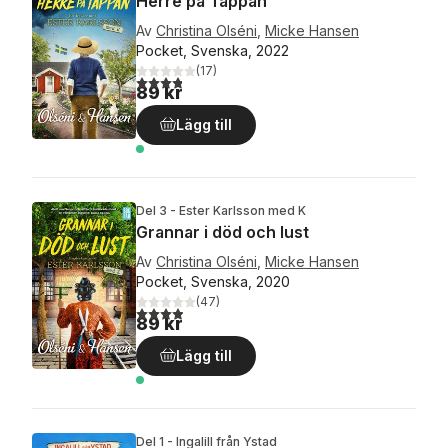
Herre på Täppan
Av
Christina Olséni
,
Micke Hansen
Pocket, Svenska, 2022
(
17
)
3,8
utav 5 stjärnor. Totalt antal röster:
89 kr
Lägg till
Del 3 - Ester Karlsson med K
Grannar i död och lust
Av
Christina Olséni
,
Micke Hansen
Pocket, Svenska, 2020
(
47
)
3,9
utav 5 stjärnor. Totalt antal röster:
89 kr
Lägg till
Del 1 - Ingalill från Ystad