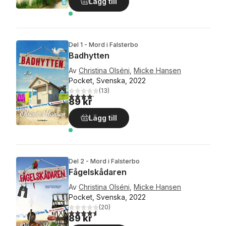
Lägg till
Del 1 - Mord i Falsterbo
Badhytten
Av
Christina Olséni
,
Micke Hansen
Pocket, Svenska, 2022
(
13
)
4,2
utav 5 stjärnor. Totalt antal röster:
89 kr
Lägg till
Del 2 - Mord i Falsterbo
Fågelskådaren
Av
Christina Olséni
,
Micke Hansen
Pocket, Svenska, 2022
(
20
)
4,6
utav 5 stjärnor. Totalt antal röster:
89 kr