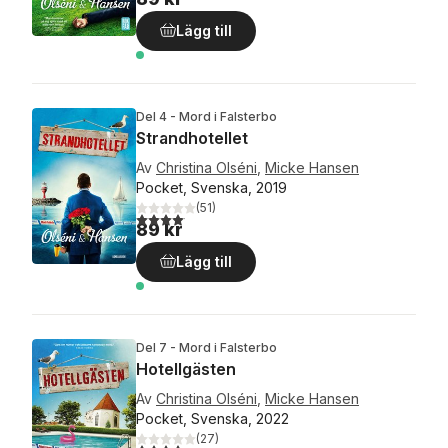
Lägg till
Del 4 - Mord i Falsterbo
Strandhotellet
Av
Christina Olséni
,
Micke Hansen
Pocket, Svenska, 2019
(
51
)
4,1
utav 5 stjärnor. Totalt antal röster:
89 kr
Lägg till
Del 7 - Mord i Falsterbo
Hotellgästen
Av
Christina Olséni
,
Micke Hansen
Pocket, Svenska, 2022
(
27
)
4,2
utav 5 stjärnor. Totalt antal röster: