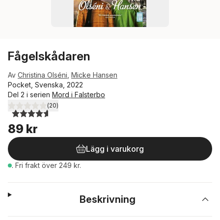
Fågelskådaren
Av
Christina Olséni
,
Micke Hansen
Pocket, Svenska, 2022
Del 2 i serien
Mord i Falsterbo
(
20
)
4,6
utav 5 stjärnor. Totalt antal röster:
89 kr
Lägg i varukorg
.
Fri frakt över 249 kr.
Beskrivning