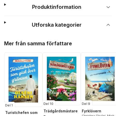
Produktinformation
Utforska kategorier
Hoppa över listan
Mer från samma författare
Del 10
Del 9
Del 1
Trädgårdsmästare
Fyrklövern
Turistchefen som
Christina Olséni
,
Mick