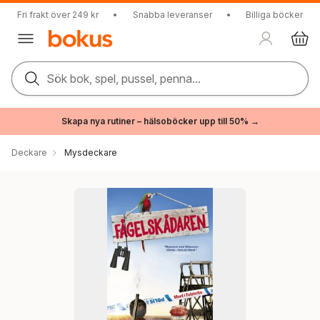
Fri frakt över 249 kr
•
Snabba leveranser
•
Billiga böcker
Sök bok, spel, pussel, penna...
Skapa nya rutiner – hälsoböcker upp till 50% →
Deckare
Mysdeckare