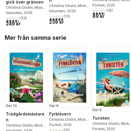
n
gick över gränsen
Hansen
Pocket
, 2025
Christina Olséni
,
Micke
Christina Olséni
,
Micke
(
15
)
Hansen
Inbunden
, 2026
4,3
utav 5 stjärnor. Tota
Hansen
Inbunden
, 2026
89 kr
(
13
)
(
22
)
4,8
utav 5 stjärnor. Totalt antal röster:
4,4
utav 5 stjärnor. Totalt antal röster:
239 kr
249 kr
Hoppa över listan
Mer från samma serie
Del 10
Del 9
Del 5
Trädgårdsmästare
Fyrklövern
Turisten
n
Christina Olséni
,
Micke
Christina Olséni
,
Mick
Hansen
Pocket
, 2025
Christina Olséni
,
Micke
Hansen
Pocket
, 2020
(
15
)
Hansen
Inbunden
, 2026