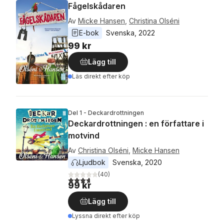
Fågelskådaren
Av
Micke Hansen
,
Christina Olséni
E-bok
Svenska
, 
2022
99 kr
Lägg till
Läs direkt efter köp
Del 1 - Deckardrottningen
Deckardrottningen : en författare i
motvind
Av
Christina Olséni
,
Micke Hansen
Ljudbok
Svenska
, 
2020
(
40
)
3,7
utav 5 stjärnor. Totalt antal röster:
99 kr
Lägg till
Lyssna direkt efter köp