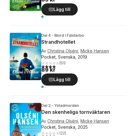
Lägg till
Del 4 - Mord i Falsterbo
Strandhotellet
Av
Christina Olséni
,
Micke Hansen
Pocket, Svenska, 2019
(
51
)
4,1
utav 5 stjärnor. Totalt antal röster:
89 kr
Lägg till
Del 2 - Ystadmorden
Den skenheliga tornväktaren
Av
Christina Olséni
,
Micke Hansen
Pocket, Svenska, 2025
(
22
)
4,0
utav 5 stjärnor. Totalt antal röster: