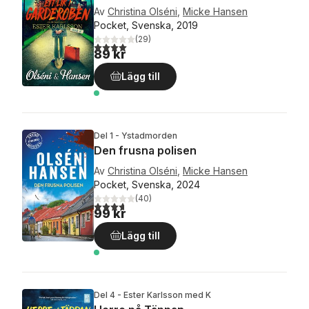
Av
Christina Olséni
,
Micke Hansen
Pocket, Svenska, 2019
(
29
)
4,0
utav 5 stjärnor. Totalt antal röster:
89 kr
Lägg till
Del 1 - Ystadmorden
Den frusna polisen
Av
Christina Olséni
,
Micke Hansen
Pocket, Svenska, 2024
(
40
)
3,7
utav 5 stjärnor. Totalt antal röster:
99 kr
Lägg till
Del 4 - Ester Karlsson med K