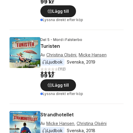
99 kr
Lägg till
Lyssna direkt efter köp
Del 5 - Mord i Falsterbo
Turisten
Av
Christina Olséni
,
Micke Hansen
Ljudbok
Svenska
, 
2019
(
112
)
4,2
utav 5 stjärnor. Totalt antal röster:
99 kr
Lägg till
Lyssna direkt efter köp
Strandhotellet
Av
Micke Hansen
,
Christina Olséni
Ljudbok
Svenska
, 
2018