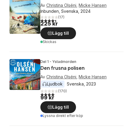
Av
Christina Olséni
,
Micke Hansen
Inbunden, Svenska, 2024
(
17
)
4,4
utav 5 stjärnor. Totalt antal röster:
225 kr
Lägg till
Skickas
Del 1 - Ystadmorden
Den frusna polisen
Av
Christina Olséni
,
Micke Hansen
Ljudbok
Svenska
, 
2023
(
170
)
4,0
utav 5 stjärnor. Totalt antal röster:
99 kr
Lägg till
Lyssna direkt efter köp