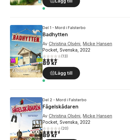
Lägg till
Del 1 - Mord i Falsterbo
Badhytten
Av
Christina Olséni
,
Micke Hansen
Pocket, Svenska, 2022
(
13
)
4,2
utav 5 stjärnor. Totalt antal röster:
89 kr
Lägg till
Del 2 - Mord i Falsterbo
Fågelskådaren
Av
Christina Olséni
,
Micke Hansen
Pocket, Svenska, 2022
(
20
)
4,6
utav 5 stjärnor. Totalt antal röster:
89 kr