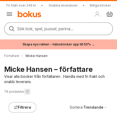
Fri frakt över 249 kr
•
Snabba leveranser
•
Billiga böcker
Sök bok, spel, pussel, penna...
Skapa nya rutiner – hälsoböcker upp till 50% →
Författare
Micke Hansen
Micke Hansen – författare
Visar alla böcker från författaren . Handla med fri frakt och
snabb leverans.
76
produkter
Filtrera
Sortera:
Trendande