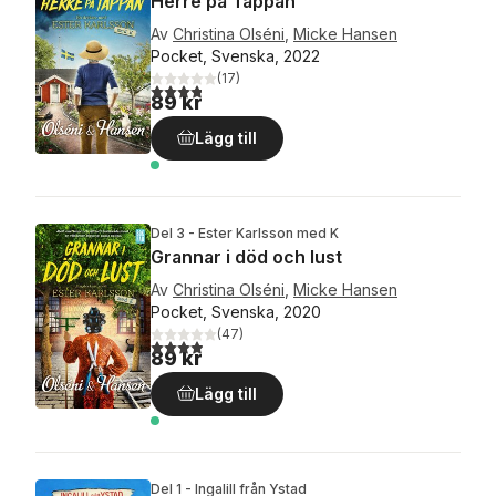
Herre på Täppan
Av
Christina Olséni
,
Micke Hansen
Pocket, Svenska, 2022
(
17
)
3,8
utav 5 stjärnor. Totalt antal röster:
89 kr
Lägg till
Del 3 - Ester Karlsson med K
Grannar i död och lust
Av
Christina Olséni
,
Micke Hansen
Pocket, Svenska, 2020
(
47
)
3,9
utav 5 stjärnor. Totalt antal röster:
89 kr
Lägg till
Del 1 - Ingalill från Ystad