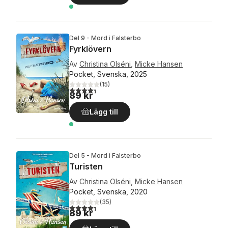
Del 9 - Mord i Falsterbo
Fyrklövern
Av
Christina Olséni
,
Micke Hansen
Pocket, Svenska, 2025
(
15
)
4,3
utav 5 stjärnor. Totalt antal röster:
89 kr
Lägg till
Del 5 - Mord i Falsterbo
Turisten
Av
Christina Olséni
,
Micke Hansen
Pocket, Svenska, 2020
(
35
)
4,3
utav 5 stjärnor. Totalt antal röster:
89 kr