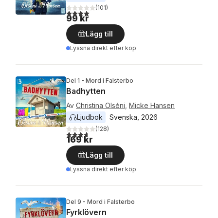
(
101
)
4,0
utav 5 stjärnor. Totalt antal röster:
99 kr
Lägg till
Lyssna direkt efter köp
Del 1 - Mord i Falsterbo
Badhytten
Av
Christina Olséni
,
Micke Hansen
Ljudbok
Svenska
, 
2026
(
128
)
3,7
utav 5 stjärnor. Totalt antal röster:
169 kr
Lägg till
Lyssna direkt efter köp
Del 9 - Mord i Falsterbo
Fyrklövern