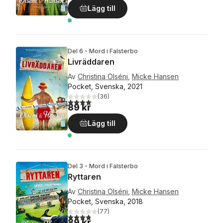
Lägg till
Del 6 - Mord i Falsterbo
Livräddaren
Av
Christina Olséni
,
Micke Hansen
Pocket, Svenska, 2021
(
36
)
4,1
utav 5 stjärnor. Totalt antal röster:
89 kr
Lägg till
Del 3 - Mord i Falsterbo
Ryttaren
Av
Christina Olséni
,
Micke Hansen
Pocket, Svenska, 2018
(
77
)
3,8
utav 5 stjärnor. Totalt antal röster:
89 kr