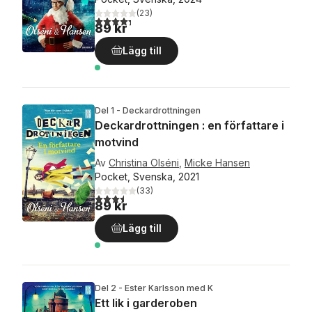
(
23
)
4,3
utav 5 stjärnor. Totalt antal röster:
89 kr
Lägg till
Del 1 - Deckardrottningen
Deckardrottningen : en författare i
motvind
Av
Christina Olséni
,
Micke Hansen
Pocket, Svenska, 2021
(
33
)
3,5
utav 5 stjärnor. Totalt antal röster:
89 kr
Lägg till
Del 2 - Ester Karlsson med K
Ett lik i garderoben