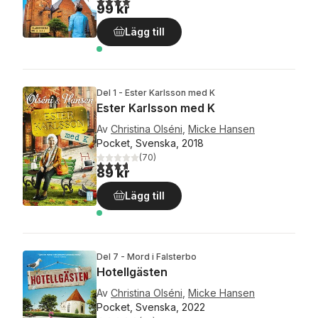
99 kr
Lägg till
Del 1 - Ester Karlsson med K
Ester Karlsson med K
Av
Christina Olséni
,
Micke Hansen
Pocket, Svenska, 2018
(
70
)
3,7
utav 5 stjärnor. Totalt antal röster:
89 kr
Lägg till
Del 7 - Mord i Falsterbo
Hotellgästen
Av
Christina Olséni
,
Micke Hansen
Pocket, Svenska, 2022