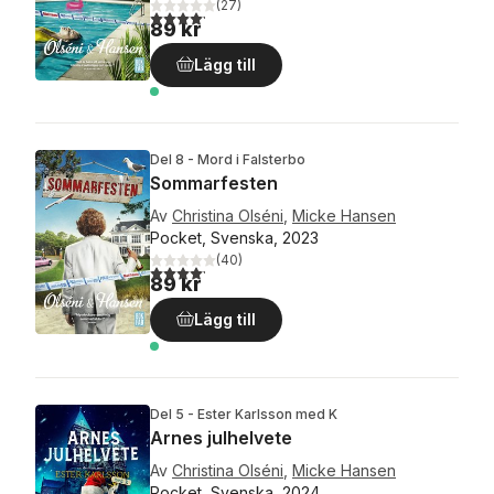
(
27
)
4,2
utav 5 stjärnor. Totalt antal röster:
89 kr
Lägg till
Del 8 - Mord i Falsterbo
Sommarfesten
Av
Christina Olséni
,
Micke Hansen
Pocket, Svenska, 2023
(
40
)
4,2
utav 5 stjärnor. Totalt antal röster:
89 kr
Lägg till
Del 5 - Ester Karlsson med K
Arnes julhelvete
Av
Christina Olséni
,
Micke Hansen
Pocket, Svenska, 2024