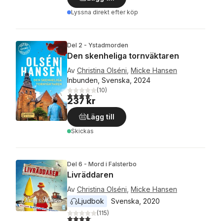
Lyssna direkt efter köp
Del 2 - Ystadmorden
Den skenheliga tornväktaren
Av
Christina Olséni
,
Micke Hansen
Inbunden, Svenska, 2024
(
10
)
4,2
utav 5 stjärnor. Totalt antal röster:
237 kr
Lägg till
Skickas
Del 6 - Mord i Falsterbo
Livräddaren
Av
Christina Olséni
,
Micke Hansen
Ljudbok
Svenska
, 
2020
(
115
)
4,1
utav 5 stjärnor. Totalt antal röster: