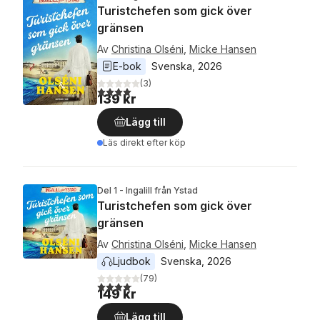
Turistchefen som gick över
gränsen
Av
Christina Olséni
,
Micke Hansen
E-bok
Svenska
, 
2026
(
3
)
4,0
utav 5 stjärnor. Totalt antal röster:
139 kr
Lägg till
Läs direkt efter köp
Del 1 - Ingalill från Ystad
Turistchefen som gick över
gränsen
Av
Christina Olséni
,
Micke Hansen
Ljudbok
Svenska
, 
2026
(
79
)
4,1
utav 5 stjärnor. Totalt antal röster:
149 kr
Lägg till