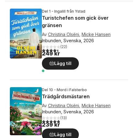
Del 1 - Ingalill från Ystad
Turistchefen som gick över
gränsen
Av
Christina Olséni
,
Micke Hansen
Inbunden, Svenska, 2026
(
22
)
4,4
utav 5 stjärnor. Totalt antal röster:
249 kr
Lägg till
Del 10 - Mord i Falsterbo
Trädgårdsmästaren
Av
Christina Olséni
,
Micke Hansen
Inbunden, Svenska, 2026
(
13
)
4,8
utav 5 stjärnor. Totalt antal röster:
239 kr
Lägg till