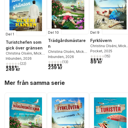
Del 10
Del 9
Del 1
Trädgårdsmästare
Fyrklövern
Turistchefen som
n
Christina Olséni
,
Mick
gick över gränsen
Hansen
Pocket
, 2025
Christina Olséni
,
Micke
Christina Olséni
,
Micke
(
15
)
Hansen
Inbunden
, 2026
4,3
utav 5 stjärnor. Tota
Hansen
Inbunden
, 2026
89 kr
(
13
)
(
22
)
4,8
utav 5 stjärnor. Totalt antal röster:
4,4
utav 5 stjärnor. Totalt antal röster:
239 kr
249 kr
Hoppa över listan
Mer från samma serie