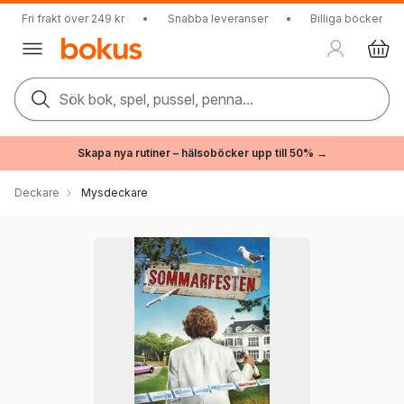
Fri frakt över 249 kr
•
Snabba leveranser
•
Billiga böcker
Sök bok, spel, pussel, penna...
Skapa nya rutiner – hälsoböcker upp till 50% →
Deckare
Mysdeckare