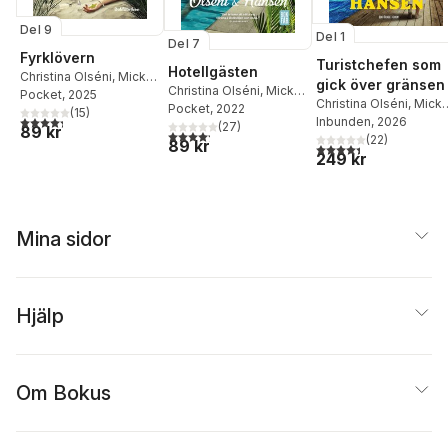
Del 9
Del 1
Del 7
Fyrklövern
Turistchefen som
Hotellgästen
Christina Olséni
,
Micke
gick över gränsen
Christina Olséni
,
Micke
Hansen
Pocket
, 2025
Christina Olséni
,
Mick
Hansen
Pocket
, 2022
(
15
)
4,3
utav 5 stjärnor. Totalt antal röster:
Hansen
Inbunden
, 2026
(
27
)
89 kr
4,2
utav 5 stjärnor. Totalt antal röster:
(
22
)
89 kr
4,4
utav 5 stjärnor. Tota
249 kr
Mina sidor
Hjälp
Om Bokus