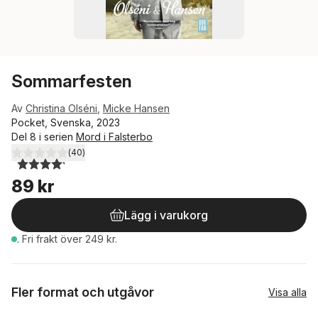
Sommarfesten
Av
Christina Olséni
,
Micke Hansen
Pocket, Svenska, 2023
Del 8 i serien
Mord i Falsterbo
(
40
)
4,2
utav 5 stjärnor. Totalt antal röster:
89 kr
Lägg i varukorg
.
Fri frakt över 249 kr.
Fler format och utgåvor
Visa alla