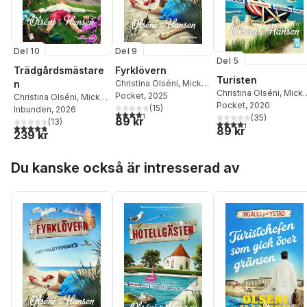
Del 10
Del 9
Del 5
Trädgårdsmästare
Fyrklövern
Turisten
n
Christina Olséni
,
Micke
Christina Olséni
,
Mick
Hansen
Pocket
, 2025
Christina Olséni
,
Micke
Hansen
Pocket
, 2020
(
15
)
Hansen
Inbunden
, 2026
4,3
utav 5 stjärnor. Totalt antal röster:
(
35
)
89 kr
(
13
)
4,3
utav 5 stjärnor. Tota
4,8
utav 5 stjärnor. Totalt antal röster:
89 kr
239 kr
Hoppa över listan
Du kanske också är intresserad av