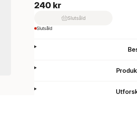
240 kr
Slutsåld
Slutsåld
Be
Produk
Utfors