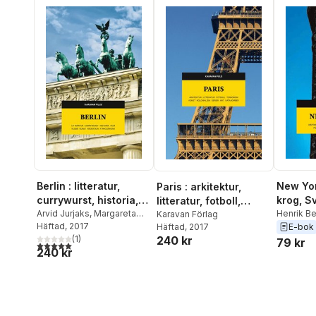
Berlin : litteratur,
New York
Paris : arkitektur,
currywurst, historia,
krog, S
litteratur, fotboll,
film, klubb, konst,
Arvid Jurjaks
,
Margareta
arkitekt
Henrik B
terrorism, konst,
Karavan Förlag
Flygt
Häftad
,
Daniel Rydén
, 2017
,
Jan
Gahne
,
O
E-bok
Häftad
, 2017
migration, kyrkogårdar
musik, k
kolonialism, serier,
Lewenhagen
(
1
)
,
Malin
Mark Isitt
240 kr
79 kr
mat, katakomber
5,0
utav 5 stjärnor. Totalt antal röster:
240 kr
Krutmeijer
,
Annamaria
Johanna 
Olsson
,
Morten Postrup
,
Mannhei
Per Svensson
Murelius