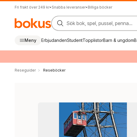
Fri frakt över 249 kr
•
Snabba leveranser
•
Billiga böcker
Sök bok, spel, pussel, penna...
Meny
Erbjudanden
Student
Topplistor
Barn & ungdom
B
Reseguider
Reseböcker