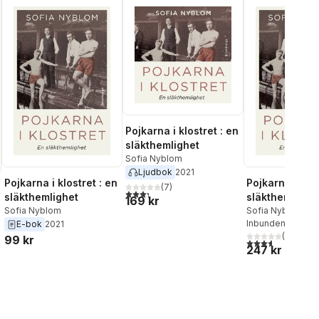
Pojkarna i klostret : en
släkthemlighet
Sofia Nyblom
Ljudbok
2021
Pojkarna i klostret : en
Pojkarna i klos
(
7
)
3,3
utav 5 stjärnor. Totalt antal röster:
släkthemlighet
släkthemlighe
169 kr
Sofia Nyblom
Sofia Nyblom
Inbunden
, 2021
E-bok
2021
(
5
)
99 kr
3,6
utav 5 stjärnor
247 kr
al röster: