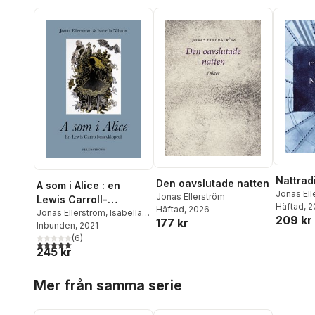
Nattrad
Den oavslutade natten
A som i Alice : en
Jonas Ell
Jonas Ellerström
Lewis Carroll-
Häftad
, 
Häftad
, 2026
encyklopedi
Jonas Ellerström
,
Isabella
209 kr
177 kr
Nilsson
Inbunden
, 2021
(
6
)
5,0
utav 5 stjärnor. Totalt antal röster:
245 kr
Hoppa över listan
Mer från samma serie