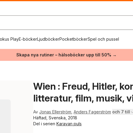
okus Play
E-böcker
Ljudböcker
Pocketböcker
Spel och pussel
Skapa nya rutiner – hälsoböcker upp till 50% →
Wien : Freud, Hitler, ko
litteratur, film, musik, 
Av
Jonas Ellerström
,
Anders Fagerström
och 7 till
Häftad, Svenska, 2018
Del i serien
Karavan puls