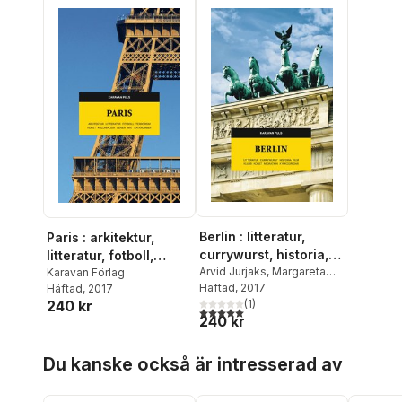
Berlin : litteratur,
Paris : arkitektur,
currywurst, historia,
litteratur, fotboll,
film, klubb, konst,
Arvid Jurjaks
,
Margareta
terrorism, konst,
Karavan Förlag
Flygt
Häftad
,
Daniel Rydén
, 2017
,
Jan
Häftad
, 2017
migration, kyrkogårdar
kolonialism, serier,
Lewenhagen
(
1
)
,
Malin
240 kr
mat, katakomber
5,0
utav 5 stjärnor. Totalt antal röster:
240 kr
Krutmeijer
,
Annamaria
Olsson
,
Morten Postrup
,
Hoppa över listan
Per Svensson
Du kanske också är intresserad av