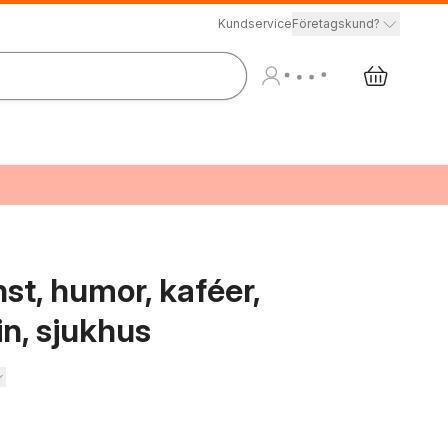
Kundservice
Företagskund?
nst, humor, kaféer,
vin, sjukhus