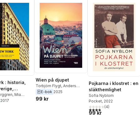
Wien på djupet
 : historia,
Pojkarna i klostret : en
Torbjörn Flygt
,
Anders
verige,
släkthemlighet
Rydell
,
Jonas Ellerström
,
E-bok
2025
ur, film, natur,
erggren
,
Mia
Sofia Nyblom
Michael Tapper
,
Margareta
99 kr
lle Westberg
,
2017
ultur
Pocket
, 2022
Flygt
,
Anders Fagerström
,
,
Göran Everdahl
,
(
4
)
Olof Åkerlund
,
Linda
3,8
utav 5 stjärnor. Totalt ant
G. Jimenez
,
Edgar
99 kr
Fagerström
,
Sofia Nyblom
mer
,
Argot