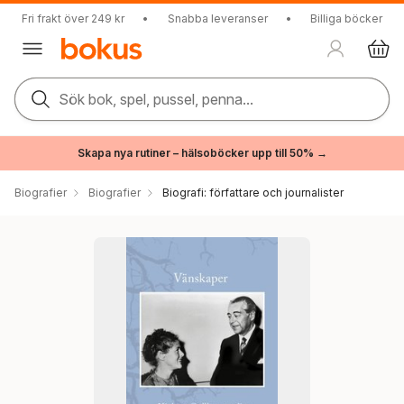
Fri frakt över 249 kr
•
Snabba leveranser
•
Billiga böcker
Sök bok, spel, pussel, penna...
Skapa nya rutiner – hälsoböcker upp till 50% →
Biografier
Biografier
Biografi: författare och journalister