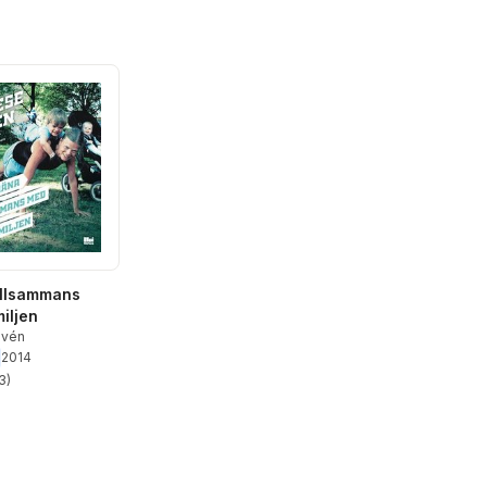
illsammans
iljen
lvén
2014
3
)
stjärnor. Totalt antal röster: