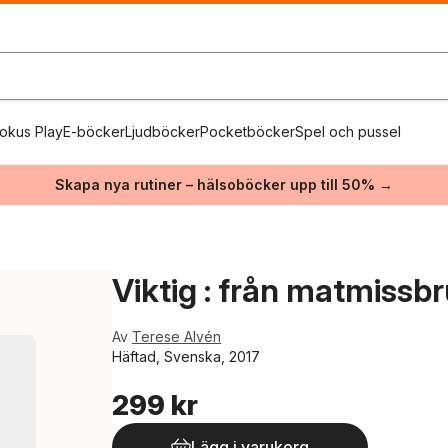
okus Play
E-böcker
Ljudböcker
Pocketböcker
Spel och pussel
Skapa nya rutiner – hälsoböcker upp till 50% →
Viktig : från matmissbr
Av
Terese Alvén
Häftad, Svenska, 2017
299 kr
Lägg i varukorg