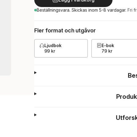
Beställningsvara.
Skickas
inom 5-8 vardagar
.
Fri f
Fler format och utgåvor
Ljudbok
E-bok
99 kr
79 kr
Be
Produk
Utfors