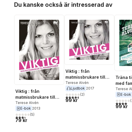
Hoppa över listan
Du kanske också är intresserad av
Viktig : från
matmissbrukare till
Träna t
träningsförebild
Terese Alvén
med fam
Ljudbok
2017
Terese A
Viktig : från
E-bok
(
2
)
4,5
utav 5 stjärnor. Totalt antal röster:
matmissbrukare till
99 kr
(
4,0
utav 5 
träningsförebild
Terese Alvén
99 kr
E-bok
2013
(
5
)
3,4
utav 5 stjärnor. Totalt antal röster:
79 kr