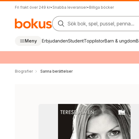
Fri frakt över 249 kr
•
Snabba leveranser
•
Billiga böcker
Sök bok, spel, pussel, penna...
Meny
Erbjudanden
Student
Topplistor
Barn & ungdom
B
Biografier
Sanna berättelser