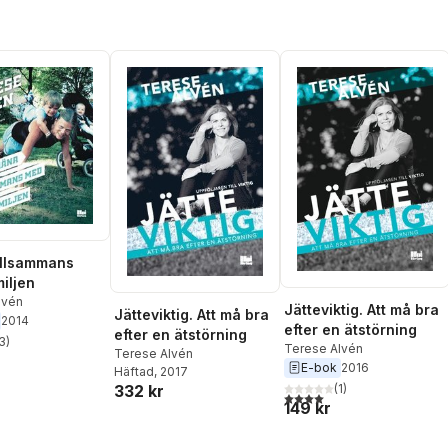
illsammans
iljen
lvén
Jätteviktig. Att må bra
Jätteviktig. Att må bra
2014
efter en ätstörning
efter en ätstörning
3
)
Terese Alvén
stjärnor. Totalt antal röster:
Terese Alvén
E-bok
2016
Häftad
, 2017
(
1
)
332 kr
4,0
utav 5 stjärnor. Totalt ant
149 kr