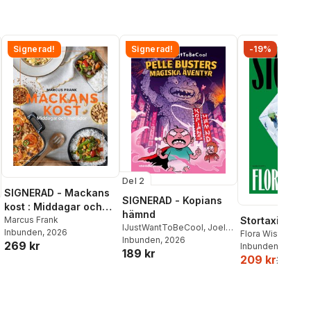
Signerad!
Signerad!
-19%
Del 2
SIGNERAD - Mackans
SIGNERAD - Kopians
kost : Middagar och
hämnd
matlådor
Marcus Frank
Stortaxi
IJustWantToBeCool
,
Joel
Inbunden
, 2026
Flora Wiström
Adolphson
Inbunden
, 2026
,
Emil Ejdemo
269 kr
Inbunden
, 2026
189 kr
Beer
,
Victor Beer
209 kr
259 kr
al röster: