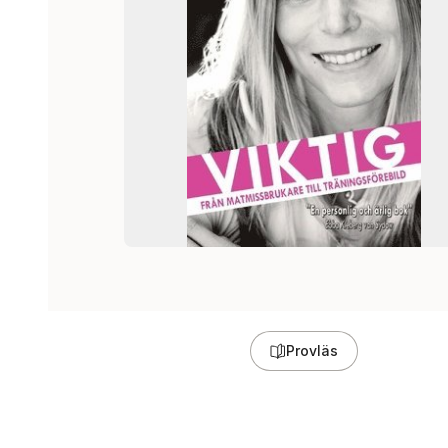
Provläs