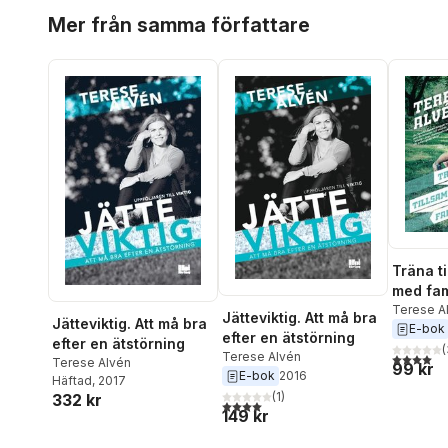
Hoppa över listan
Mer från samma författare
Träna t
med fam
Terese A
Jätteviktig. Att må bra
Jätteviktig. Att må bra
E-bok
efter en ätstörning
efter en ätstörning
(
Terese Alvén
4,0
utav 5 
Terese Alvén
99 kr
E-bok
2016
Häftad
, 2017
(
1
)
332 kr
4,0
utav 5 stjärnor. Totalt antal röster:
149 kr