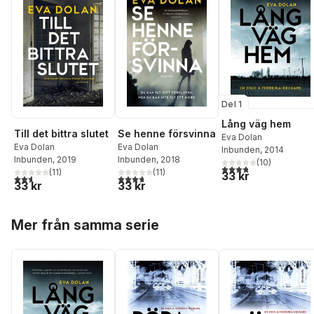
Del 1
Lång väg hem
Till det bittra slutet
Se henne försvinna
Eva Dolan
Eva Dolan
Eva Dolan
Inbunden
, 2014
Inbunden
, 2019
Inbunden
, 2018
(
10
)
3,8
utav 5 stjärnor. Tota
(
11
)
(
11
)
33 kr
2,6
utav 5 stjärnor. Totalt antal röster:
3,7
utav 5 stjärnor. Totalt antal röster:
33 kr
33 kr
Hoppa över listan
Mer från samma serie