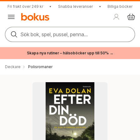
Fri frakt över 249 kr
•
Snabba leveranser
•
Billiga böcker
Sök bok, spel, pussel, penna...
Skapa nya rutiner – hälsoböcker upp till 50% →
Deckare
Polisromaner