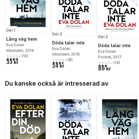
Del 1
Del 2
Del 2
Lång väg hem
Döda talar inte
Eva Dolan
Döda talar inte
Eva Dolan
Inbunden
, 2014
Eva Dolan
Inbunden
, 2016
(
10
)
Pocket
, 2017
3,8
utav 5 stjärnor. Totalt antal röster:
(
8
)
33 kr
3,6
utav 5 stjärnor. Totalt antal röster:
(
14
)
3,0
utav 5 stjärnor. Tota
24 kr
89 kr
Hoppa över listan
Du kanske också är intresserad av