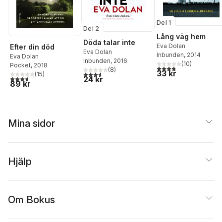
Del 1
Del 2
Lång väg hem
Döda talar inte
Eva Dolan
Efter din död
Eva Dolan
Inbunden
, 2014
Eva Dolan
Inbunden
, 2016
(
10
)
Pocket
, 2018
3,8
utav 5 stjärnor. Tota
(
8
)
33 kr
3,6
utav 5 stjärnor. Totalt antal röster:
(
15
)
3,7
utav 5 stjärnor. Totalt antal röster:
24 kr
89 kr
Mina sidor
Hjälp
Om Bokus