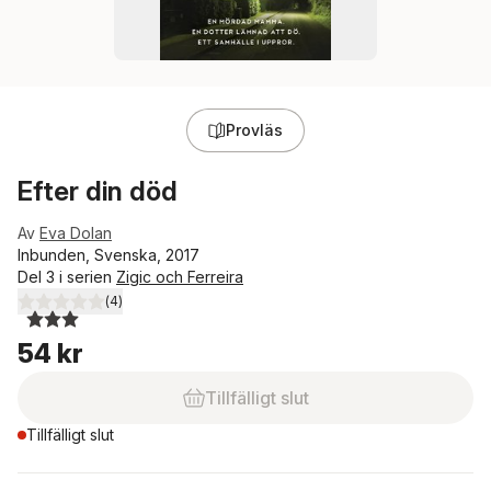
Provläs
Efter din död
Av
Eva Dolan
Inbunden, Svenska, 2017
Del 3 i serien
Zigic och Ferreira
(
4
)
3,0
utav 5 stjärnor. Totalt antal röster:
54 kr
Tillfälligt slut
Tillfälligt slut