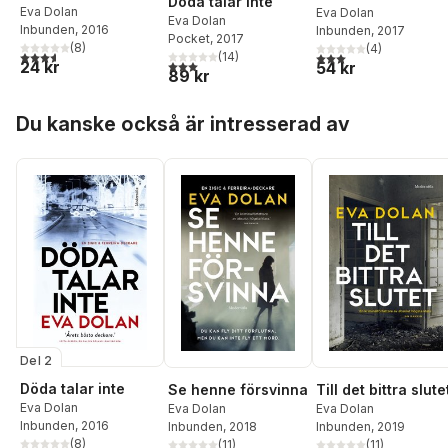
Döda talar inte
Eva Dolan
Eva Dolan
Eva Dolan
Inbunden
, 2016
Inbunden
, 2017
Pocket
, 2017
(
8
)
(
4
)
3,6
utav 5 stjärnor. Totalt antal röster:
3,0
utav 5 stjärnor. Tota
(
14
)
3,0
utav 5 stjärnor. Totalt antal röster:
24 kr
54 kr
89 kr
Hoppa över listan
Du kanske också är intresserad av
Del 2
Döda talar inte
Se henne försvinna
Till det bittra slute
Eva Dolan
Eva Dolan
Eva Dolan
Inbunden
, 2016
Inbunden
, 2018
Inbunden
, 2019
(
8
)
(
11
)
(
11
)