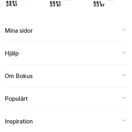
3,6
utav 5 stjärnor. Totalt antal röster:
3,7
utav 5 stjärnor. Totalt antal röster:
2,6
utav 5 stjärnor. Tota
24 kr
33 kr
33 kr
Mina sidor
Hjälp
Om Bokus
Populärt
Inspiration