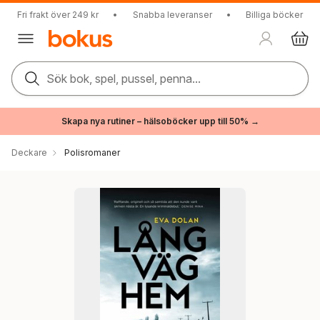
Fri frakt över 249 kr
•
Snabba leveranser
•
Billiga böcker
Sök bok, spel, pussel, penna...
Skapa nya rutiner – hälsoböcker upp till 50% →
Deckare
Polisromaner