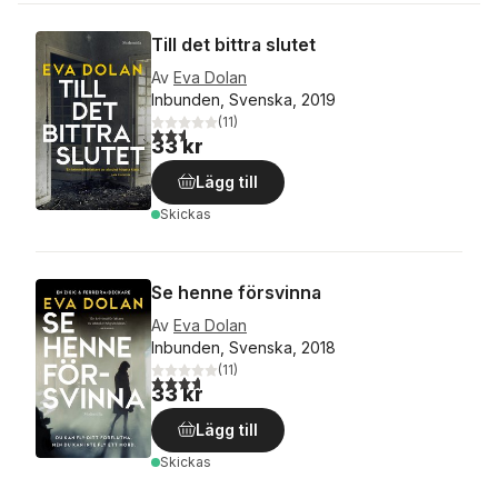
Till det bittra slutet
Av
Eva Dolan
Inbunden, Svenska, 2019
(
11
)
2,6
utav 5 stjärnor. Totalt antal röster:
33 kr
Lägg till
Skickas
Se henne försvinna
Av
Eva Dolan
Inbunden, Svenska, 2018
(
11
)
3,7
utav 5 stjärnor. Totalt antal röster:
33 kr
Lägg till
Skickas