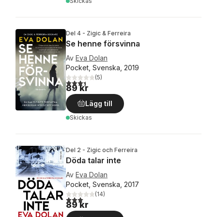
Skickas
Del 4 - Zigic & Ferreira
Se henne försvinna
Av
Eva Dolan
Pocket, Svenska, 2019
(
5
)
3,4
utav 5 stjärnor. Totalt antal röster:
89 kr
Lägg till
Skickas
Del 2 - Zigic och Ferreira
Döda talar inte
Av
Eva Dolan
Pocket, Svenska, 2017
(
14
)
3,0
utav 5 stjärnor. Totalt antal röster:
89 kr