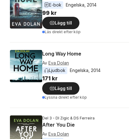
E-bok
Engelska
, 
2014
99 kr
Lägg till
Läs direkt efter köp
Long Way Home
Av
Eva Dolan
Ljudbok
Engelska
, 
2014
171 kr
Lägg till
Lyssna direkt efter köp
Del 3 - DI Zigic & DS Ferreira
After You Die
Av
Eva Dolan