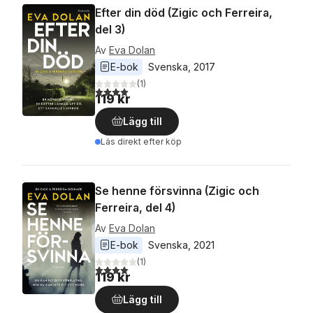
Efter din död (Zigic och Ferreira,
del 3)
Av
Eva Dolan
E-bok
Svenska
, 
2017
(
1
)
4,0
utav 5 stjärnor. Totalt antal röster:
119 kr
Lägg till
Läs direkt efter köp
Se henne försvinna (Zigic och
Ferreira, del 4)
Av
Eva Dolan
E-bok
Svenska
, 
2021
(
1
)
4,0
utav 5 stjärnor. Totalt antal röster:
119 kr
Lägg till