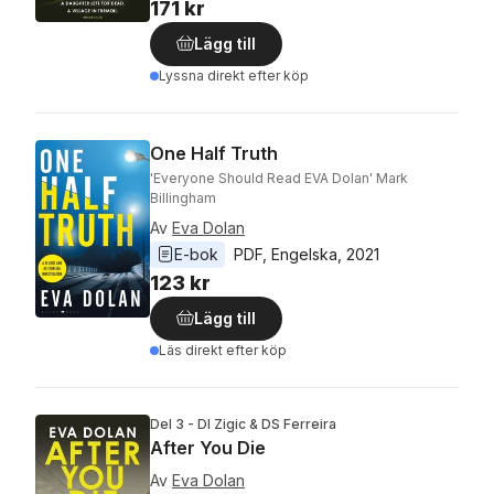
171 kr
Lägg till
Lyssna direkt efter köp
One Half Truth
'Everyone Should Read EVA Dolan' Mark
Billingham
Av
Eva Dolan
E-bok
PDF
, 
Engelska
, 
2021
123 kr
Lägg till
Läs direkt efter köp
Del 3 - DI Zigic & DS Ferreira
After You Die
Av
Eva Dolan