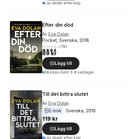
Läs direkt efter köp
Efter din död
Av
Eva Dolan
Pocket, Svenska, 2018
(
15
)
3,7
utav 5 stjärnor. Totalt antal röster:
89 kr
Lägg till
Skickas
inom 3-6 vardagar
Till det bittra slutet
Av
Eva Dolan
E-bok
Svenska
, 
2019
119 kr
Lägg till
Läs direkt efter köp