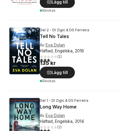
Lägg till
Skickas
Del 2 - DI Zigic & DS Ferreira
Tell No Tales
Av
Eva Dolan
Häftad, Engelska, 2016
(
2
)
3,0
utav 5 stjärnor. Totalt antal röster:
135 kr
Lägg till
Skickas
Del 1 - DI Zigic & DS Ferreira
Long Way Home
Av
Eva Dolan
Häftad, Engelska, 2014
(
2
)
3,0
utav 5 stjärnor. Totalt antal röster: