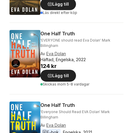
Lägg till
Läs direkt efter köp
One Half Truth
'EVERYONE should read Eva Dolan' Mark
Billingham
Av
Eva Dolan
Häftad, Engelska, 2022
124 kr
Lägg till
Skickas
inom 5-8 vardagar
One Half Truth
'Everyone Should Read EVA Dolan' Mark
Billingham
Av
Eva Dolan
E-bok
Engelska
, 
2021