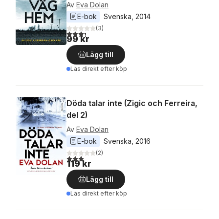
Av
Eva Dolan
E-bok
Svenska
, 
2014
(
3
)
3,3
utav 5 stjärnor. Totalt antal röster:
99 kr
Lägg till
Läs direkt efter köp
Döda talar inte (Zigic och Ferreira,
del 2)
Av
Eva Dolan
E-bok
Svenska
, 
2016
(
2
)
3,0
utav 5 stjärnor. Totalt antal röster:
119 kr
Lägg till
Läs direkt efter köp