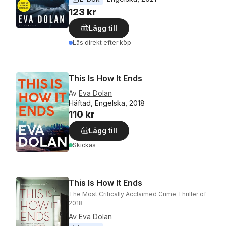
123 kr
Lägg till
Läs direkt efter köp
This Is How It Ends
Av
Eva Dolan
Häftad, Engelska, 2018
110 kr
Lägg till
Skickas
This Is How It Ends
The Most Critically Acclaimed Crime Thriller of
2018
Av
Eva Dolan