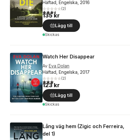
Häftad, Engelska, 2016
(
2
)
3,5
utav 5 stjärnor. Totalt antal röster:
135 kr
Lägg till
Skickas
Watch Her Disappear
Av
Eva Dolan
Häftad, Engelska, 2017
(
2
)
3,0
utav 5 stjärnor. Totalt antal röster:
123 kr
Lägg till
Skickas
Lång väg hem (Zigic och Ferreira,
del 1)