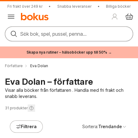
Fri frakt över 249 kr
•
Snabba leveranser
•
Billiga böcker
Sök bok, spel, pussel, penna...
Skapa nya rutiner – hälsoböcker upp till 50% →
Författare
Eva Dolan
Eva Dolan – författare
Visar alla böcker från författaren . Handla med fri frakt och
snabb leverans.
31
produkter
Filtrera
Sortera:
Trendande