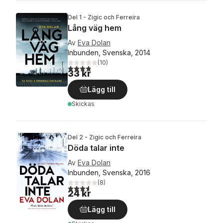
Del 1 - Zigic och Ferreira
Lång väg hem
Av
Eva Dolan
Inbunden, Svenska, 2014
(
10
)
3,8
utav 5 stjärnor. Totalt antal röster:
33 kr
Lägg till
Skickas
Del 2 - Zigic och Ferreira
Döda talar inte
Av
Eva Dolan
Inbunden, Svenska, 2016
(
8
)
3,6
utav 5 stjärnor. Totalt antal röster:
24 kr
Lägg till