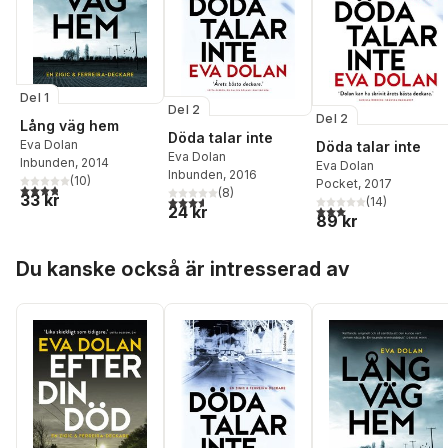
Del 1
Del 2
Del 2
Lång väg hem
Döda talar inte
Eva Dolan
Döda talar inte
Eva Dolan
Inbunden
, 2014
Eva Dolan
Inbunden
, 2016
(
10
)
Pocket
, 2017
3,8
utav 5 stjärnor. Totalt antal röster:
(
8
)
33 kr
3,6
utav 5 stjärnor. Totalt antal röster:
(
14
)
3,0
utav 5 stjärnor. Tota
24 kr
89 kr
Hoppa över listan
Du kanske också är intresserad av