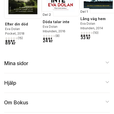
Del 1
Del 2
Lång väg hem
Döda talar inte
Eva Dolan
Efter din död
Eva Dolan
Inbunden
, 2014
Eva Dolan
Inbunden
, 2016
(
10
)
Pocket
, 2018
3,8
utav 5 stjärnor. Tota
(
8
)
33 kr
3,6
utav 5 stjärnor. Totalt antal röster:
(
15
)
3,7
utav 5 stjärnor. Totalt antal röster:
24 kr
89 kr
Mina sidor
Hjälp
Om Bokus