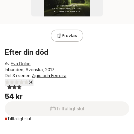
Provläs
Efter din död
Av
Eva Dolan
Inbunden, Svenska, 2017
Del 3 i serien
Zigic och Ferreira
(
4
)
3,0
utav 5 stjärnor. Totalt antal röster:
54 kr
Tillfälligt slut
Tillfälligt slut