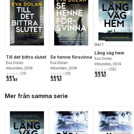
Del 1
Lång väg hem
Till det bittra slutet
Se henne försvinna
Eva Dolan
Eva Dolan
Eva Dolan
Inbunden
, 2014
Inbunden
, 2019
Inbunden
, 2018
(
10
)
3,8
utav 5 stjärnor. Tota
(
11
)
(
11
)
33 kr
2,6
utav 5 stjärnor. Totalt antal röster:
3,7
utav 5 stjärnor. Totalt antal röster:
33 kr
33 kr
Hoppa över listan
Mer från samma serie