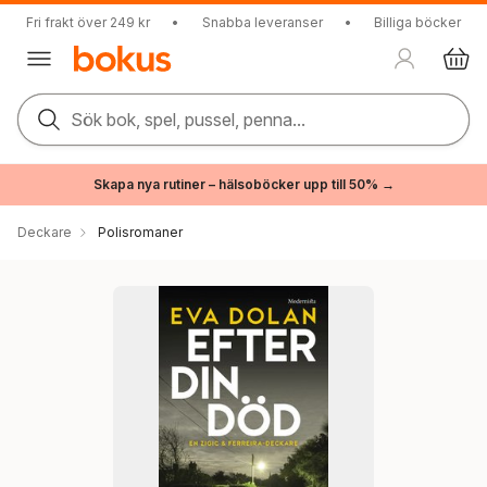
Fri frakt över 249 kr
•
Snabba leveranser
•
Billiga böcker
Sök bok, spel, pussel, penna...
Skapa nya rutiner – hälsoböcker upp till 50% →
Deckare
Polisromaner