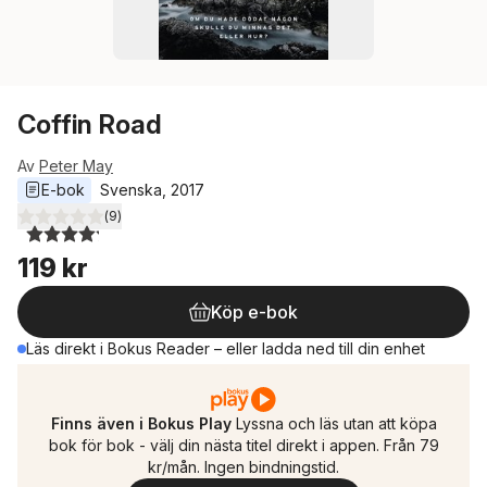
Coffin Road
Av
Peter May
E-bok
Svenska
, 
2017
(
9
)
4,2
utav 5 stjärnor. Totalt antal röster:
119 kr
Köp e-bok
Läs direkt i Bokus Reader – eller ladda ned till din enhet
Finns även i Bokus Play
Lyssna och läs utan att köpa
bok för bok - välj din nästa titel direkt i appen. Från 79
kr/mån. Ingen bindningstid.