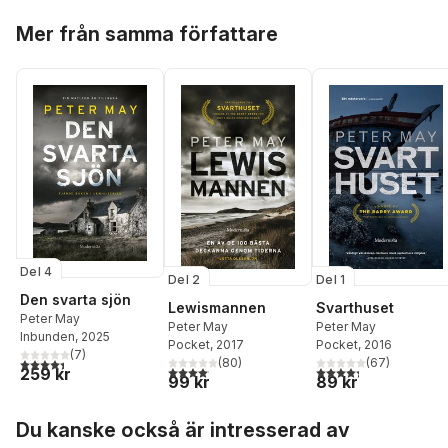
Hoppa över listan
Mer från samma författare
Del 4
Del 2
Del 1
Den svarta sjön
Lewismannen
Svarthuset
Peter May
Peter May
Peter May
Inbunden
, 2025
Pocket
, 2017
Pocket
, 2016
(
7
)
4,4
utav 5 stjärnor. Totalt antal röster:
(
80
)
(
67
)
4,1
utav 5 stjärnor. Totalt antal röster:
4,3
utav 5 stjärnor. Tota
259 kr
99 kr
89 kr
Hoppa över listan
Du kanske också är intresserad av