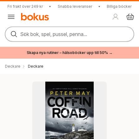
Fri frakt över 249 kr
•
Snabba leveranser
•
Billiga böcker
Sök bok, spel, pussel, penna...
Skapa nya rutiner – hälsoböcker upp till 50% →
Deckare
Deckare