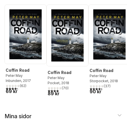
Coffin Road
Coffin Road
Coffin Road
Peter May
Peter May
Peter May
Inbunden
, 2017
Storpocket
, 2018
Pocket
, 2018
(
62
)
(
37
)
4,3
utav 5 stjärnor. Totalt antal röster:
(
70
)
4,4
utav 5 stjärnor. Tota
3,9
utav 5 stjärnor. Totalt antal röster:
69 kr
90 kr
89 kr
Mina sidor