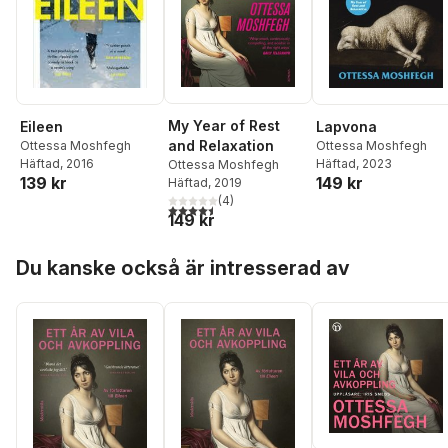
My Year of Rest
Lapvona
Eileen
and Relaxation
Ottessa Moshfegh
Ottessa Moshfegh
Häftad
, 2023
Häftad
, 2016
Ottessa Moshfegh
149 kr
139 kr
Häftad
, 2019
(
4
)
4,5
utav 5 stjärnor. Totalt antal röster:
149 kr
Hoppa över listan
Du kanske också är intresserad av