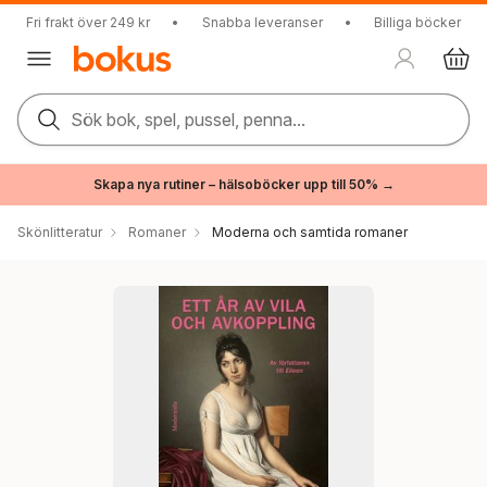
Fri frakt över 249 kr
•
Snabba leveranser
•
Billiga böcker
Sök bok, spel, pussel, penna...
Skapa nya rutiner – hälsoböcker upp till 50% →
Skönlitteratur
Romaner
Moderna och samtida romaner