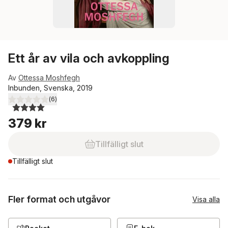
Ett år av vila och avkoppling
Av
Ottessa Moshfegh
Inbunden, Svenska, 2019
(
6
)
4,0
utav 5 stjärnor. Totalt antal röster:
379 kr
Tillfälligt slut
Tillfälligt slut
Fler format och utgåvor
Visa alla