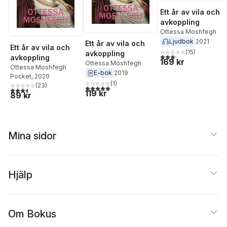
Ett år av vila och
avkoppling
Ottessa Moshfegh
Ljudbok
2021
Ett år av vila och
Ett år av vila och
(
15
)
avkoppling
3,2
utav 5 stjärnor. Tota
avkoppling
169 kr
Ottessa Moshfegh
Ottessa Moshfegh
E-bok
2019
Pocket
, 2020
(
1
)
(
23
)
5,0
utav 5 stjärnor. Totalt antal röster:
3,5
utav 5 stjärnor. Totalt antal röster:
119 kr
89 kr
Mina sidor
Hjälp
Om Bokus