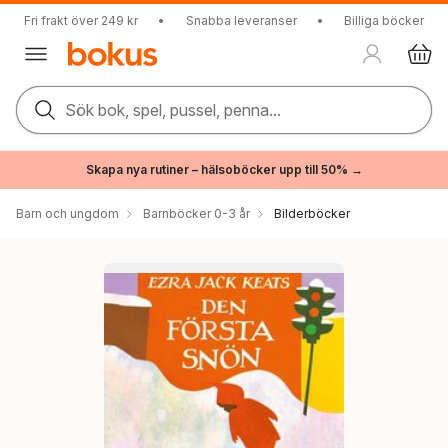
Fri frakt över 249 kr
•
Snabba leveranser
•
Billiga böcker
Sök bok, spel, pussel, penna...
Skapa nya rutiner – hälsoböcker upp till 50% →
Barn och ungdom
Barnböcker 0-3 år
Bilderböcker