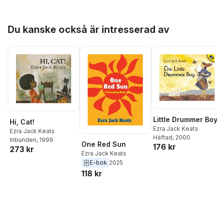
Hoppa över listan
Du kanske också är intresserad av
Little Drummer Bo
Hi, Cat!
Ezra Jack Keats
Ezra Jack Keats
Häftad
, 2000
Inbunden
, 1999
One Red Sun
176 kr
273 kr
Ezra Jack Keats
E-bok
2025
118 kr