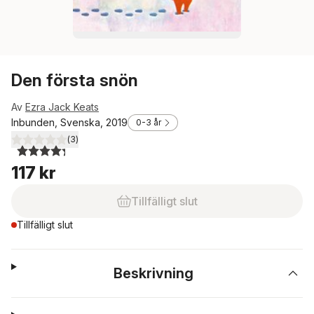
Den första snön
Av
Ezra Jack Keats
Inbunden, Svenska, 2019
0-3 år
(
3
)
4,3
utav 5 stjärnor. Totalt antal röster:
117 kr
Tillfälligt slut
Tillfälligt slut
Beskrivning