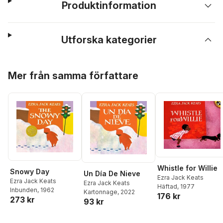
Produktinformation
Utforska kategorier
Hoppa över listan
Mer från samma författare
Whistle for Willie
Snowy Day
Un Día De Nieve
Ezra Jack Keats
Ezra Jack Keats
Ezra Jack Keats
Häftad
, 1977
Inbunden
, 1962
Kartonnage
, 2022
176 kr
273 kr
93 kr