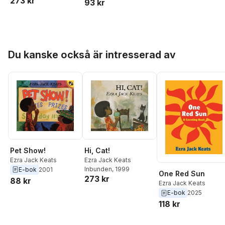
273 kr
93 kr
Hoppa över listan
Du kanske också är intresserad av
Pet Show!
Hi, Cat!
Ezra Jack Keats
Ezra Jack Keats
Inbunden
, 1999
E-bok
2001
One Red Sun
273 kr
88 kr
Ezra Jack Keats
E-bok
2025
118 kr