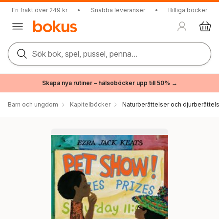
Fri frakt över 249 kr
•
Snabba leveranser
•
Billiga böcker
Sök bok, spel, pussel, penna...
Skapa nya rutiner – hälsoböcker upp till 50% →
Barn och ungdom
Kapitelböcker
Naturberättelser och djurberättel