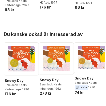
Ezra Jack Keats
Häftad
, 1977
Häftad
, 1991
Kartonnage
, 2022
176 kr
96 kr
93 kr
Hoppa över listan
Du kanske också är intresserad av
Snowy Day
Snowy Day
Snowy Day
Ezra Jack Keats
Ezra Jack Keats
Ezra Jack Keats
E-bok
1976
Inbunden
, 1962
Kartonnage
, 1996
74 kr
273 kr
176 kr