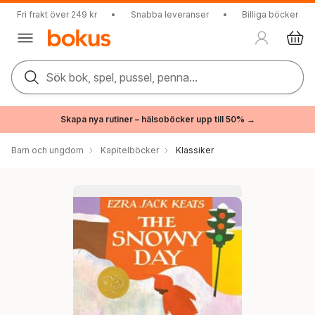
Fri frakt över 249 kr
•
Snabba leveranser
•
Billiga böcker
Sök bok, spel, pussel, penna...
Skapa nya rutiner – hälsoböcker upp till 50% →
Barn och ungdom
Kapitelböcker
Klassiker