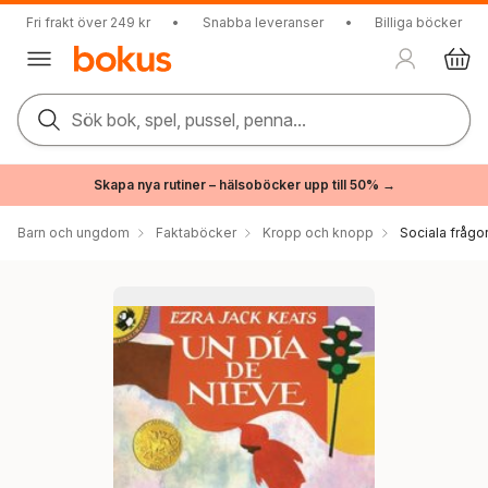
Fri frakt över 249 kr
•
Snabba leveranser
•
Billiga böcker
Sök bok, spel, pussel, penna...
Skapa nya rutiner – hälsoböcker upp till 50% →
Barn och ungdom
Faktaböcker
Kropp och knopp
Sociala frågo