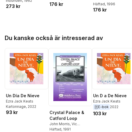
Inbunden
, 1962
176 kr
Häftad
, 1996
273 kr
176 kr
Hoppa över listan
Du kanske också är intresserad av
Un Día De Nieve
Un D a De Nieve
Ezra Jack Keats
Ezra Jack Keats
Kartonnage
, 2022
E-bok
2022
93 kr
Crystal Palace &
103 kr
Catford Loop
John Morris
,
Vic
Mitchell
Häftad
, 1991
,
Keith Smith