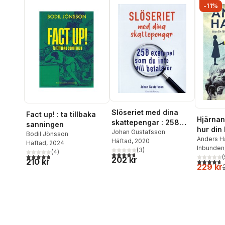
-11%
Slöseriet med dina
Fact up! : ta tillbaka
Hjärnans
skattepengar : 258
sanningen
hur din 
exempel som du inte
Johan Gustafsson
Bodil Jönsson
dig, oc
Anders H
Häftad
, 2020
vill betala för
Häftad
, 2024
Inbunden
göra åt
(
3
)
(
4
)
4,7
utav 5 stjärnor. Totalt antal röster:
4,8
utav 5 stjärnor. Totalt antal röster:
(
202 kr
210 kr
4,7
utav 5 
229 kr