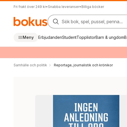
Fri frakt över 249 kr
•
Snabba leveranser
•
Billiga böcker
Sök bok, spel, pussel, penna...
Meny
Erbjudanden
Student
Topplistor
Barn & ungdom
B
Samhälle och politik
Reportage, journalistik och krönikor