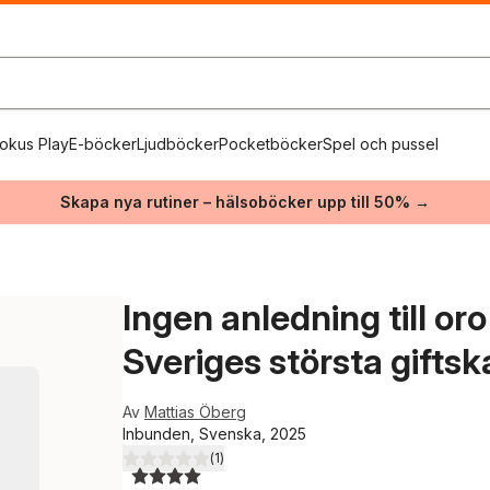
okus Play
E-böcker
Ljudböcker
Pocketböcker
Spel och pussel
Skapa nya rutiner – hälsoböcker upp till 50% →
Ingen anledning till o
Sveriges största gifts
Av
Mattias Öberg
Inbunden, Svenska, 2025
(
1
)
4,0
utav 5 stjärnor. Totalt antal röster: