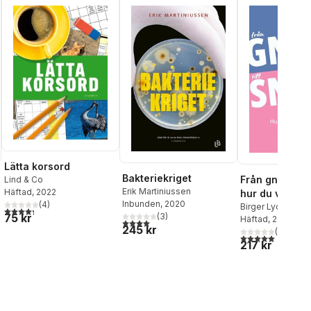
Lätta korsord
Bakteriekriget
Från gnäll till s
Lind & Co
Erik Martiniussen
Häftad
, 2022
hur du vinner 
Inbunden
, 2020
(
4
)
vilja andra väl
Birger Lycken
4,3
utav 5 stjärnor. Totalt antal röster:
75 kr
(
3
)
Häftad
, 2025
al röster:
4,0
utav 5 stjärnor. Totalt antal röster:
245 kr
(
1
)
5,0
utav 5 stjärnor.
217 kr