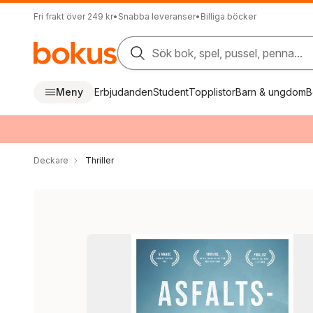
Fri frakt över 249 kr
•
Snabba leveranser
•
Billiga böcker
Sök bok, spel, pussel, penna...
Meny
Erbjudanden
Student
Topplistor
Barn & ungdom
B
Deckare
Thriller