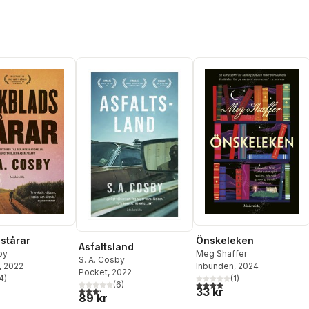
stårar
Önskeleken
Asfaltsland
by
Meg Shaffer
S. A. Cosby
, 2022
Inbunden
, 2024
Pocket
, 2022
4
)
(
1
)
stjärnor. Totalt antal röster:
4,0
utav 5 stjärnor. Totalt ant
(
6
)
33 kr
3,3
utav 5 stjärnor. Totalt antal röster:
89 kr