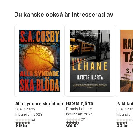
Hoppa över listan
Du kanske också är intresserad av
Hatets hjärta
Alla syndare ska blöda
Rakblad
Dennis Lehane
S. A. Cosby
S. A. Cos
Inbunden
, 2024
Inbunden
, 2023
Inbunden
(
21
)
(
4
)
(
4,5
utav 5 stjärnor. Totalt antal röster:
4,8
utav 5 stjärnor. Totalt antal röster:
3,5
utav 5 
69 kr
69 kr
33 kr