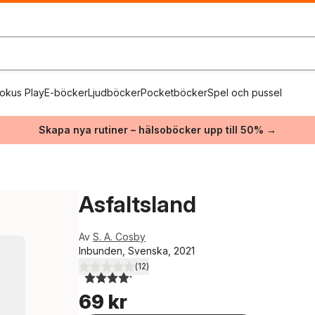
okus Play
E-böcker
Ljudböcker
Pocketböcker
Spel och pussel
Skapa nya rutiner – hälsoböcker upp till 50% →
Asfaltsland
Av
S. A. Cosby
Inbunden, Svenska, 2021
(
12
)
4,2
utav 5 stjärnor. Totalt antal röster:
69 kr