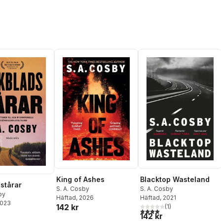
King of Ashes
Blacktop Wasteland
stårar
S. A. Cosby
S. A. Cosby
by
Häftad
, 2026
Häftad
, 2021
2023
142 kr
(
1
)
4,0
utav 5 stjärnor. Totalt ant
142 kr