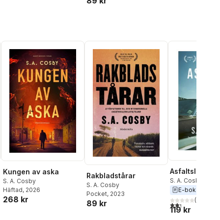
89 kr
Asfaltsland
Kungen av aska
Rakbladstårar
S. A. Cosby
S. A. Cosby
S. A. Cosby
E-bok
2021
Häftad
, 2026
Pocket
, 2023
268 kr
(
3
)
al röster:
89 kr
2,3
utav 5 stjärnor.
119 kr