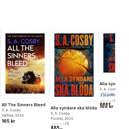
Alla syndare 
S. A. Cosby
Ljudbok
2024
(
7
)
3,7
utav 5 stjärnor
All The Sinners Bleed
169 kr
Alla syndare ska blöda
S. A. Cosby
S. A. Cosby
Häftad
, 2024
Pocket
, 2024
165 kr
al röster:
(
1
)
3,0
utav 5 stjärnor. Totalt antal röster: