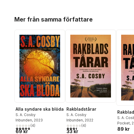
Hoppa över listan
Mer från samma författare
Alla syndare ska blöda
Rakbladstårar
Rakblad
S. A. Cosby
S. A. Cosby
S. A. Cos
Inbunden
, 2023
Inbunden
, 2022
Pocket
, 
(
4
)
(
4
)
4,8
utav 5 stjärnor. Totalt antal röster:
3,5
utav 5 stjärnor. Totalt antal röster:
89 kr
69 kr
33 kr