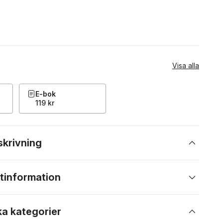
Visa alla
E-bok
119 kr
skrivning
tinformation
ka kategorier