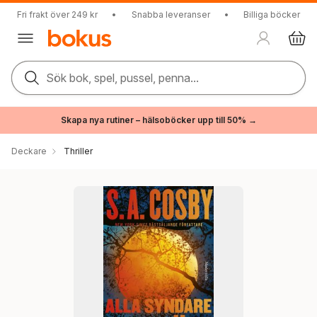
Fri frakt över 249 kr
•
Snabba leveranser
•
Billiga böcker
Sök bok, spel, pussel, penna...
Skapa nya rutiner – hälsoböcker upp till 50% →
Deckare
Thriller