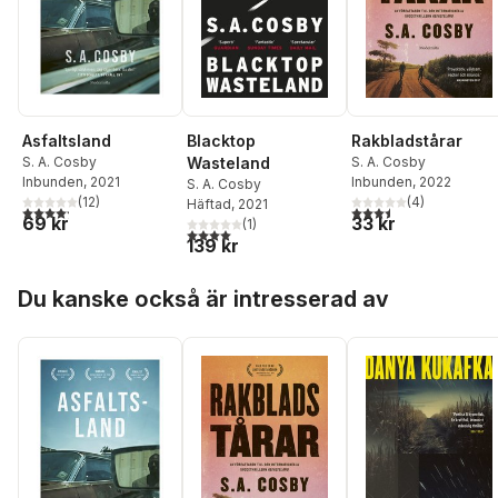
Blacktop
Asfaltsland
Rakbladstårar
Wasteland
S. A. Cosby
S. A. Cosby
Inbunden
, 2021
Inbunden
, 2022
S. A. Cosby
(
12
)
(
4
)
Häftad
, 2021
4,2
utav 5 stjärnor. Totalt antal röster:
3,5
utav 5 stjärnor. Tota
69 kr
33 kr
(
1
)
4,0
utav 5 stjärnor. Totalt antal röster:
139 kr
Hoppa över listan
Du kanske också är intresserad av