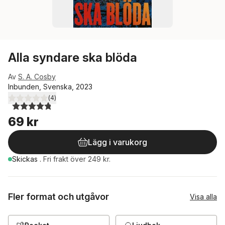
Alla syndare ska blöda
Av
S. A. Cosby
Inbunden, Svenska, 2023
(
4
)
4,8
utav 5 stjärnor. Totalt antal röster:
69 kr
Lägg i varukorg
Skickas
.
Fri frakt över 249 kr.
Fler format och utgåvor
Visa alla