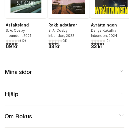
Asfaltsland
Rakbladstårar
Avrättningen
S. A. Cosby
S. A. Cosby
Danya Kukafka
Inbunden
, 2021
Inbunden
, 2022
Inbunden
, 2024
(
12
)
(
4
)
(
2
)
4,2
utav 5 stjärnor. Totalt antal röster:
3,5
utav 5 stjärnor. Totalt antal röster:
4,5
utav 5 stjärnor. Tota
69 kr
33 kr
33 kr
Mina sidor
Hjälp
Om Bokus