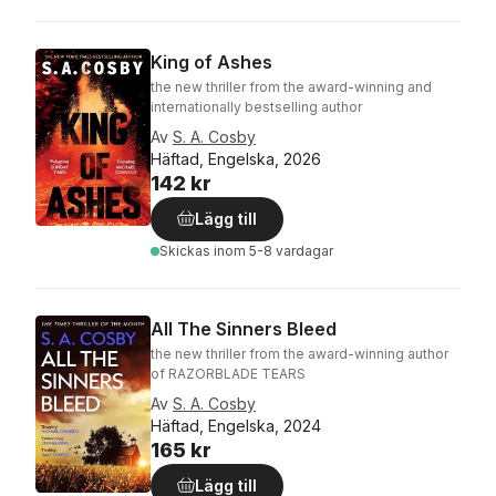
King of Ashes
the new thriller from the award-winning and
internationally bestselling author
Av
S. A. Cosby
Häftad, Engelska, 2026
142 kr
Lägg till
Skickas
inom 5-8 vardagar
All The Sinners Bleed
the new thriller from the award-winning author
of RAZORBLADE TEARS
Av
S. A. Cosby
Häftad, Engelska, 2024
165 kr
Lägg till