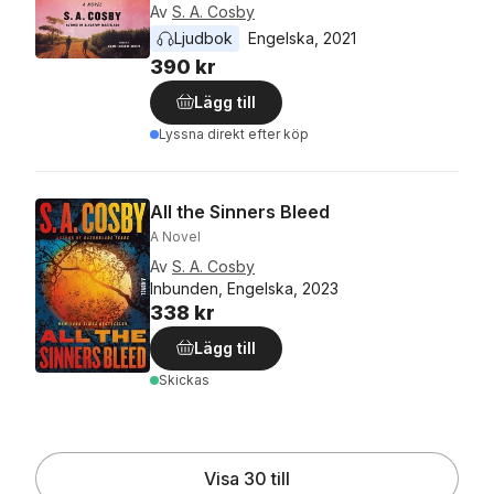
Av
S. A. Cosby
Ljudbok
Engelska
, 
2021
390 kr
Lägg till
Lyssna direkt efter köp
All the Sinners Bleed
A Novel
Av
S. A. Cosby
Inbunden, Engelska, 2023
338 kr
Lägg till
Skickas
Visa 30 till