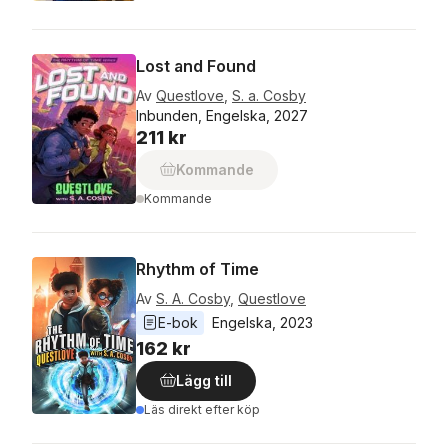
Lost and Found
Av
Questlove
,
S. a. Cosby
Inbunden, Engelska, 2027
211 kr
Kommande
Kommande
Rhythm of Time
Av
S. A. Cosby
,
Questlove
E-bok
Engelska
, 
2023
162 kr
Lägg till
Läs direkt efter köp