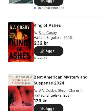
Lägg till
Läs direkt efter köp
King of Ashes
Av
S. a. Cosby
Häftad, Engelska, 2026
232 kr
Lägg till
Skickas
Best American Mystery and
Suspense 2024
Av
S.A. Cosby
,
Steph Cha
m. fl.
Häftad, Engelska, 2024
173 kr
Lägg till