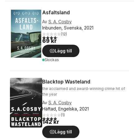
Asfaltsland
Av
S. A. Cosby
Inbunden, Svenska, 2021
(
12
)
4,2
utav 5 stjärnor. Totalt antal röster:
69 kr
Lägg till
Skickas
Blacktop Wasteland
the acclaimed and award-winning crime hit of
the year
Av
S. A. Cosby
Häftad, Engelska, 2021
(
1
)
4,0
utav 5 stjärnor. Totalt antal röster:
142 kr
Lägg till