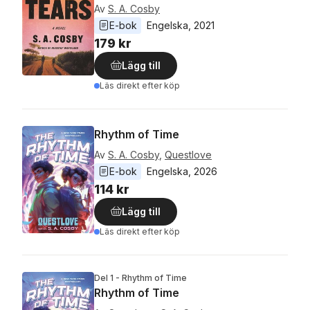
Av
S. A. Cosby
E-bok
Engelska
, 
2021
179 kr
Lägg till
Läs direkt efter köp
Rhythm of Time
Av
S. A. Cosby
,
Questlove
E-bok
Engelska
, 
2026
114 kr
Lägg till
Läs direkt efter köp
Del 1 - Rhythm of Time
Rhythm of Time