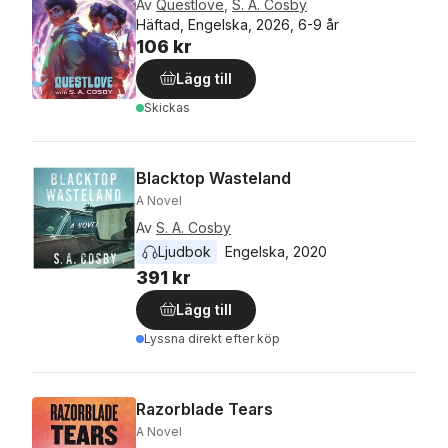
Av
Questlove
,
S. A. Cosby
Häftad, Engelska, 2026, 6-9 år
106 kr
Lägg till
Skickas
Blacktop Wasteland
A Novel
Av
S. A. Cosby
Ljudbok
Engelska
, 
2020
391 kr
Lägg till
Lyssna direkt efter köp
Razorblade Tears
A Novel