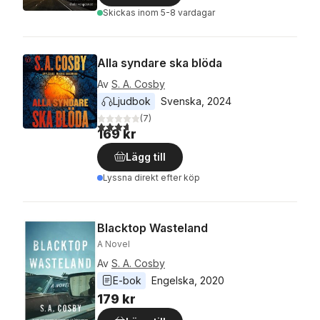
Skickas
inom 5-8 vardagar
Alla syndare ska blöda
Av
S. A. Cosby
Ljudbok
Svenska
, 
2024
(
7
)
3,7
utav 5 stjärnor. Totalt antal röster:
169 kr
Lägg till
Lyssna direkt efter köp
Blacktop Wasteland
A Novel
Av
S. A. Cosby
E-bok
Engelska
, 
2020
179 kr