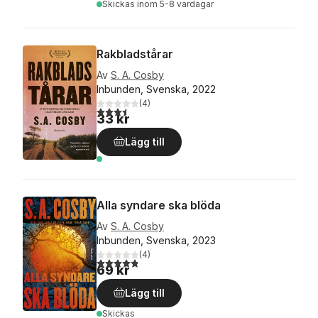
Skickas
inom 5-8 vardagar
Rakbladstårar
Av
S. A. Cosby
Inbunden, Svenska, 2022
(
4
)
3,5
utav 5 stjärnor. Totalt antal röster:
33 kr
Lägg till
Alla syndare ska blöda
Av
S. A. Cosby
Inbunden, Svenska, 2023
(
4
)
4,8
utav 5 stjärnor. Totalt antal röster:
69 kr
Lägg till
Skickas