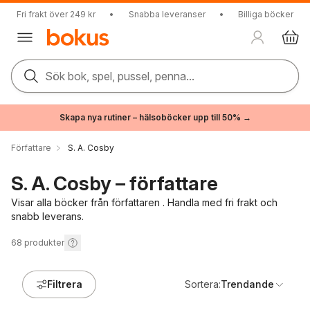
Fri frakt över 249 kr
•
Snabba leveranser
•
Billiga böcker
Sök bok, spel, pussel, penna...
Skapa nya rutiner – hälsoböcker upp till 50% →
Författare
S. A. Cosby
S. A. Cosby – författare
Visar alla böcker från författaren . Handla med fri frakt och
snabb leverans.
68
produkter
Filtrera
Sortera:
Trendande