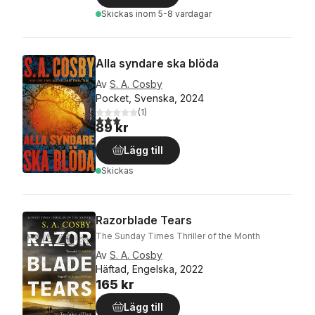
Skickas
inom 5-8 vardagar
Alla syndare ska blöda
Av
S. A. Cosby
Pocket, Svenska, 2024
(
1
)
3,0
utav 5 stjärnor. Totalt antal röster:
89 kr
Lägg till
Skickas
Razorblade Tears
The Sunday Times Thriller of the Month
Av
S. A. Cosby
Häftad, Engelska, 2022
165 kr
Lägg till