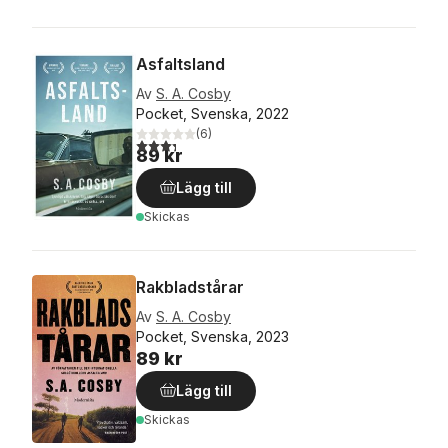
Asfaltsland
Av
S. A. Cosby
Pocket, Svenska, 2022
(
6
)
3,3
utav 5 stjärnor. Totalt antal röster:
89 kr
Lägg till
Skickas
Rakbladstårar
Av
S. A. Cosby
Pocket, Svenska, 2023
89 kr
Lägg till
Skickas