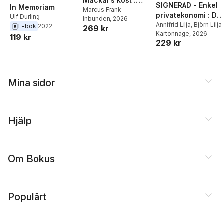
Mackans kost :
SIGNERAD - Enkel
In Memoriam
Middagar och
Marcus Frank
privatekonomi : Di
Ulf Durling
Inbunden
, 2026
matlådor
praktiska guide till
Annifrid Lilja
,
Björn Lilj
E-bok
2022
269 kr
Kartonnage
, 2026
livets alla
119 kr
229 kr
pengafrågor
Mina sidor
Hjälp
Om Bokus
Populärt