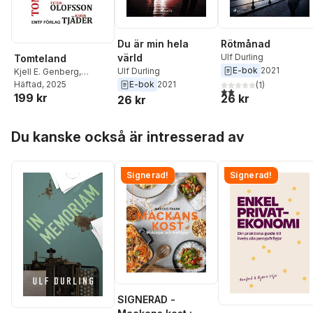
Du är min hela
Rötmånad
värld
Ulf Durling
Tomteland
E-bok
2021
Ulf Durling
Kjell E. Genberg
,
Richard Nordström
Häftad
, 2025
,
E-bok
2021
(
1
)
2,0
utav 5 stjärnor. Tota
199 kr
Karin Tjäder
,
Lena
26 kr
26 kr
Köster
,
Britta Ivarsson
Possnert
,
Ulf Durling
,
Hoppa över listan
Du kanske också är intresserad av
Ulf Broberg
,
Peter
Olofsson
Signerad!
Signerad!
SIGNERAD -