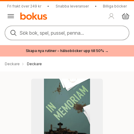
Fri frakt över 249 kr
•
Snabba leveranser
•
Billiga böcker
Sök bok, spel, pussel, penna...
Skapa nya rutiner – hälsoböcker upp till 50% →
Deckare
Deckare