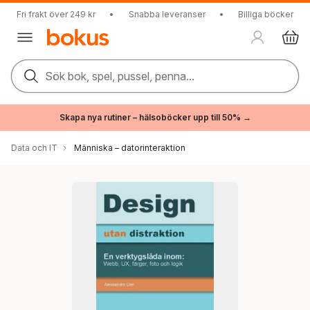
Fri frakt över 249 kr
•
Snabba leveranser
•
Billiga böcker
Sök bok, spel, pussel, penna...
Skapa nya rutiner – hälsoböcker upp till 50% →
Data och IT
Människa – datorinteraktion