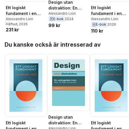
Design utan
Ett logiskt
Ett logiskt
distraktion: En
fundament i en
fundament i en
verktygslåda inom:
Alessandro Lion
E-bok
2024
kreativ värld
Alessandro Lion
kreativ värld
Alessandro Lion
Webb, UX, färger,
Häftad
, 2026
E-bok
2026
99 kr
foto och logik
231 kr
110 kr
Hoppa över listan
Du kanske också är intresserad av
Design utan
Ett logiskt
Ett logiskt
distraktion: En
fundament i en
fundament i en
verktygslåda inom:
Alessandro Lion