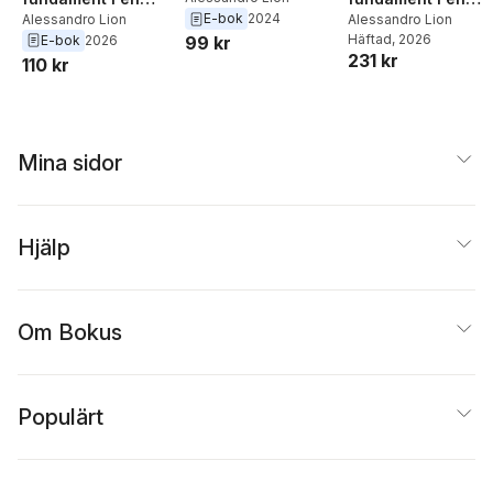
E-bok
2024
kreativ värld
Alessandro Lion
kreativ värld
Alessandro Lion
Webb, UX, färger,
Häftad
, 2026
E-bok
2026
99 kr
foto och logik
231 kr
110 kr
Mina sidor
Hjälp
Om Bokus
Populärt