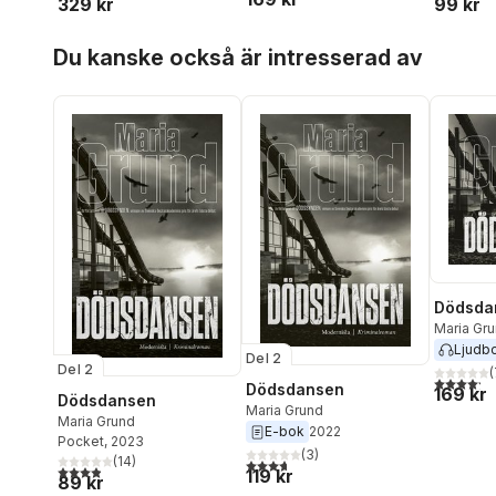
329 kr
99 kr
Hoppa över listan
Du kanske också är intresserad av
Dödsda
Maria Gr
Ljudb
Del 2
Del 2
(
4,2
utav 5 
Dödsdansen
169 kr
Dödsdansen
Maria Grund
Maria Grund
E-bok
2022
Pocket
, 2023
(
3
)
(
14
)
3,7
utav 5 stjärnor. Totalt antal röster:
3,9
utav 5 stjärnor. Totalt antal röster:
119 kr
89 kr