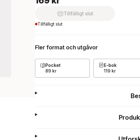
169 kr
Tillfälligt slut
Tillfälligt slut
Fler format och utgåvor
Pocket
E-bok
89 kr
119 kr
Be
Produk
Utfors