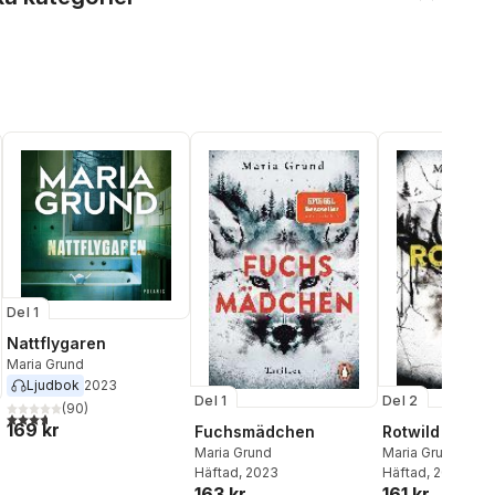
Del 1
Nattflygaren
Maria Grund
Ljudbok
2023
Del 1
Del 2
(
90
)
3,7
utav 5 stjärnor. Totalt antal röster:
169 kr
Fuchsmädchen
Rotwild
Maria Grund
Maria Grund
Häftad
, 2023
Häftad
, 2024
163 kr
161 kr