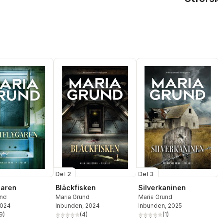
Del 2
Del 3
garen
Bläckfisken
Silverkaninen
und
Maria Grund
Maria Grund
2024
Inbunden
, 2024
Inbunden
, 2025
9
)
(
4
)
(
1
)