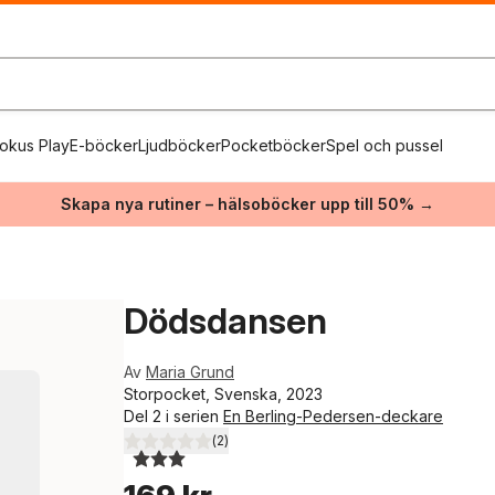
okus Play
E-böcker
Ljudböcker
Pocketböcker
Spel och pussel
Skapa nya rutiner – hälsoböcker upp till 50% →
Dödsdansen
Av
Maria Grund
Storpocket, Svenska, 2023
Del 2 i serien
En Berling-Pedersen-deckare
(
2
)
3,0
utav 5 stjärnor. Totalt antal röster: