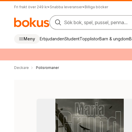
Fri frakt över 249 kr
•
Snabba leveranser
•
Billiga böcker
Sök bok, spel, pussel, penna...
Meny
Erbjudanden
Student
Topplistor
Barn & ungdom
B
Deckare
Polisromaner