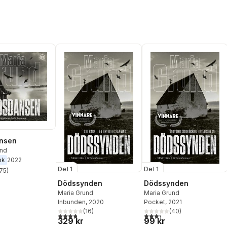
nsen
und
ok
2022
Del 1
Del 1
75
)
stjärnor. Totalt antal röster:
Dödssynden
Dödssynden
Maria Grund
Maria Grund
Inbunden
, 2020
Pocket
, 2021
(
16
)
(
40
)
3,8
utav 5 stjärnor. Totalt antal röster:
3,3
utav 5 stjärnor. Totalt ant
329 kr
99 kr