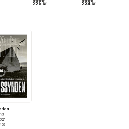
stjärnor. Totalt antal röster:
4,3
utav 5 stjärnor. Totalt antal röster:
4,0
utav 5 stjärnor. Totalt ant
225 kr
234 kr
nden
und
2021
40
)
stjärnor. Totalt antal röster: