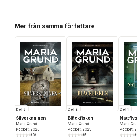
Hoppa över listan
Mer från samma författare
Del 3
Del 2
Del 1
Silverkaninen
Bläckfisken
Nattfly
Maria Grund
Maria Grund
Maria Gr
Pocket
, 2026
Pocket
, 2025
Pocket
, 
(
8
)
(
5
)
(